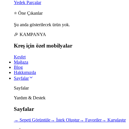
Yedek Parçalar
⭐ Öne Çıkanlar
Şu anda gösterilecek ürün yok.
🎉 KAMPANYA
Kreş için
özel
mobilyalar
Keşfet
Mağaza
Blog
Hakkımızda
Sayfalar
Sayfalar
Yardım & Destek
Sayfalar
→
Sepeti Görüntüle
→
İstek Oluştur
→
Favoriler
→
Karşılaştır