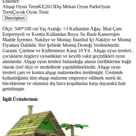
Etiketler:
Ahşap Oyun Treni
KE2613
Dış Mekan Oyun Parkı
Oyun
Treni
Çocuk Oyun Treni
Description
Ölçü: 500*100 cm Yaş Aralığı: +3 Kullanılan Ağaç: İthal Çam
Emprenyeli ve Kontra Kullanılan Boya: Su Bazlı Kanserojen
Madde İçermez. Nakliye ve Montaj: İstanbul İçi Nakliye ve Montaj
Fiyatlara Dahildir. Her Şehirde Montaj Desteği Verilmektedir.
Garanti: Çürüme ve Küflenmeye Karşı 10 Yıl . Ahşap oyun trenleri ,
çocukların özgürce oynadıkları ve keyifli vakit geçirdikleri oyun
alanlarıdır. Ahşap oyun trenleri bulunduğu alanın özelliklerine bağlı
olarak özel ölçü ve modellerde yapılabilmektedir. Ahşap oyun
trenleri çam ve kontra ahşap malzemeden üretilmiştir. Üretimde
kullandığımız tüm ahşap malzeme emprenye edilmek sureti ile,
böceklenme ve olumsuz dış hava koşullarına karşı dayanıklı hale
getirilmiştir.
İlgili Ürünlerimiz