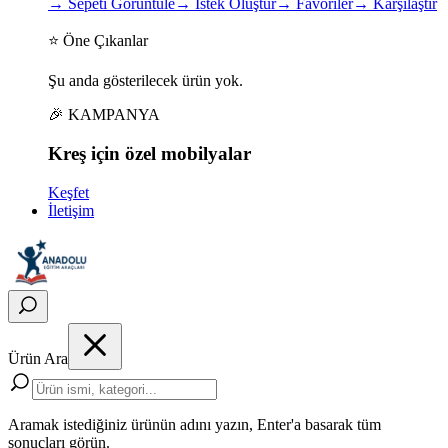
→
Sepeti Görüntüle
→
İstek Oluştur
→
Favoriler
→
Karşılaştır
⭐ Öne Çıkanlar
Şu anda gösterilecek ürün yok.
🎉 KAMPANYA
Kreş için
özel
mobilyalar
Keşfet
İletişim
Ürün Ara
Aramak istediğiniz ürünün adını yazın, Enter'a basarak tüm
sonuçları görün.