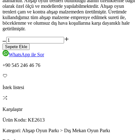
alanlarıdır. Ahşap oyun trenleri bulunduğu alanın özelliklerine bağlı
olarak özel ölçü ve modellerde yapılabilmektedir. Ahşap oyun
trenleri çam ve kontra ahşap malzemeden üretilmiştir. Üretimde
kullandığımız tüm ahşap malzeme emprenye edilmek sureti ile,
böceklenme ve olumsuz dış hava koşullarına karşı dayanıklı hale
getirilmiştir.
Sepete Ekle
WhatsApp ile Sor
+90 545 246 46 76
İstek listesi
Karşılaştır
Ürün Kodu:
KE2613
Kategori:
Ahşap Oyun Parkı > Dış Mekan Oyun Parkı