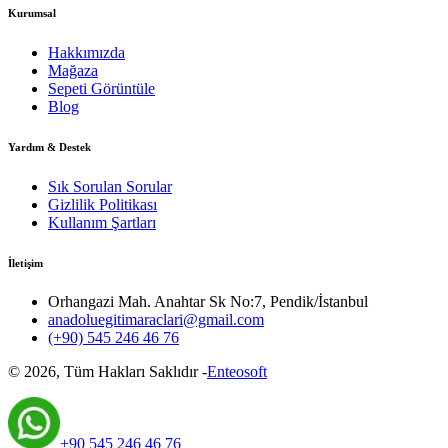
Kurumsal
Hakkımızda
Mağaza
Sepeti Görüntüle
Blog
Yardım & Destek
Sık Sorulan Sorular
Gizlilik Politikası
Kullanım Şartları
İletişim
Orhangazi Mah. Anahtar Sk No:7, Pendik/İstanbul
anadoluegitimaraclari@gmail.com
(+90) 545 246 46 76
©
2026
, Tüm Hakları Saklıdır -
Enteosoft
+90 545 246 46 76