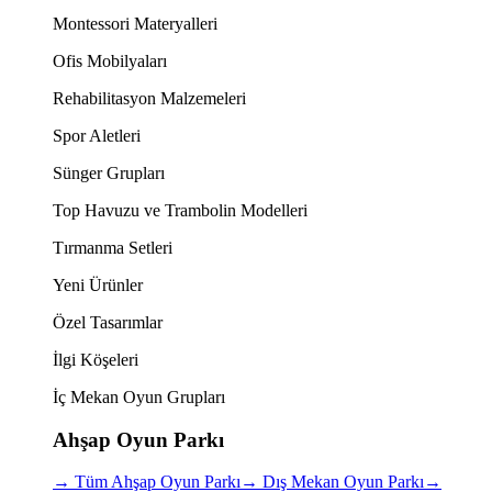
Montessori Materyalleri
Ofis Mobilyaları
Rehabilitasyon Malzemeleri
Spor Aletleri
Sünger Grupları
Top Havuzu ve Trambolin Modelleri
Tırmanma Setleri
Yeni Ürünler
Özel Tasarımlar
İlgi Köşeleri
İç Mekan Oyun Grupları
Ahşap Oyun Parkı
→
Tüm Ahşap Oyun Parkı
→
Dış Mekan Oyun Parkı
→