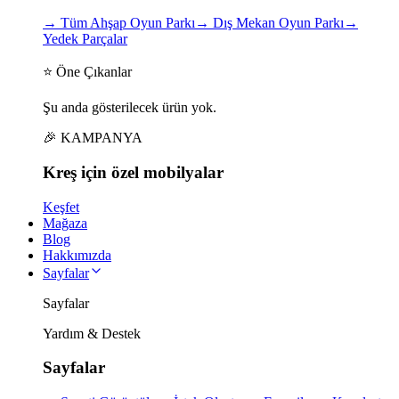
→
Tüm Ahşap Oyun Parkı
→
Dış Mekan Oyun Parkı
→
Yedek Parçalar
⭐ Öne Çıkanlar
Şu anda gösterilecek ürün yok.
🎉 KAMPANYA
Kreş için
özel
mobilyalar
Keşfet
Mağaza
Blog
Hakkımızda
Sayfalar
Sayfalar
Yardım & Destek
Sayfalar