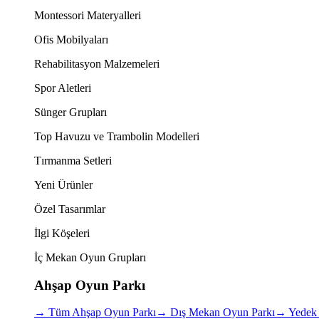
Montessori Materyalleri
Ofis Mobilyaları
Rehabilitasyon Malzemeleri
Spor Aletleri
Sünger Grupları
Top Havuzu ve Trambolin Modelleri
Tırmanma Setleri
Yeni Ürünler
Özel Tasarımlar
İlgi Köşeleri
İç Mekan Oyun Grupları
Ahşap Oyun Parkı
→
Tüm Ahşap Oyun Parkı
→
Dış Mekan Oyun Parkı
→
Yedek 