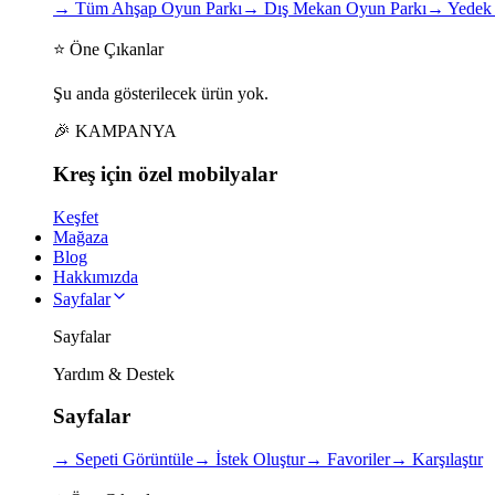
→
Tüm Ahşap Oyun Parkı
→
Dış Mekan Oyun Parkı
→
Yedek 
⭐ Öne Çıkanlar
Şu anda gösterilecek ürün yok.
🎉 KAMPANYA
Kreş için
özel
mobilyalar
Keşfet
Mağaza
Blog
Hakkımızda
Sayfalar
Sayfalar
Yardım & Destek
Sayfalar
→
Sepeti Görüntüle
→
İstek Oluştur
→
Favoriler
→
Karşılaştır