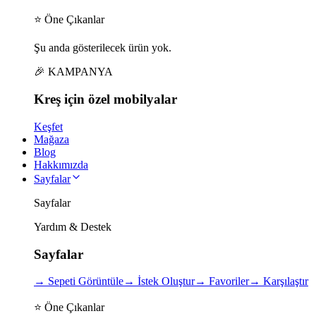
⭐ Öne Çıkanlar
Şu anda gösterilecek ürün yok.
🎉 KAMPANYA
Kreş için
özel
mobilyalar
Keşfet
Mağaza
Blog
Hakkımızda
Sayfalar
Sayfalar
Yardım & Destek
Sayfalar
→
Sepeti Görüntüle
→
İstek Oluştur
→
Favoriler
→
Karşılaştır
⭐ Öne Çıkanlar