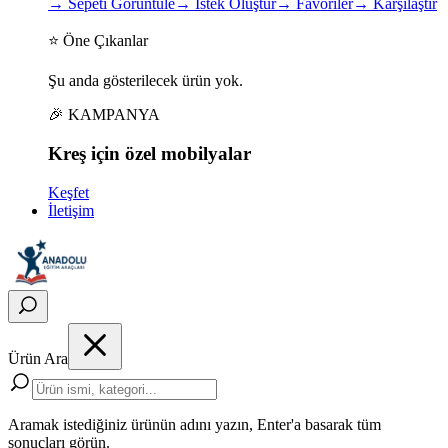
→
Sepeti Görüntüle
→
İstek Oluştur
→
Favoriler
→
Karşılaştır
⭐ Öne Çıkanlar
Şu anda gösterilecek ürün yok.
🎉 KAMPANYA
Kreş için
özel
mobilyalar
Keşfet
İletişim
Ürün Ara
Aramak istediğiniz ürünün adını yazın, Enter'a basarak tüm
sonuçları görün.