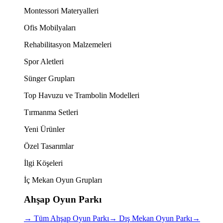
Montessori Materyalleri
Ofis Mobilyaları
Rehabilitasyon Malzemeleri
Spor Aletleri
Sünger Grupları
Top Havuzu ve Trambolin Modelleri
Tırmanma Setleri
Yeni Ürünler
Özel Tasarımlar
İlgi Köşeleri
İç Mekan Oyun Grupları
Ahşap Oyun Parkı
→
Tüm Ahşap Oyun Parkı
→
Dış Mekan Oyun Parkı
→