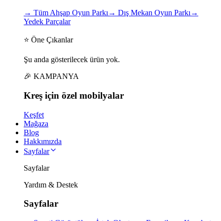
→
Tüm Ahşap Oyun Parkı
→
Dış Mekan Oyun Parkı
→
Yedek Parçalar
⭐ Öne Çıkanlar
Şu anda gösterilecek ürün yok.
🎉 KAMPANYA
Kreş için
özel
mobilyalar
Keşfet
Mağaza
Blog
Hakkımızda
Sayfalar
Sayfalar
Yardım & Destek
Sayfalar