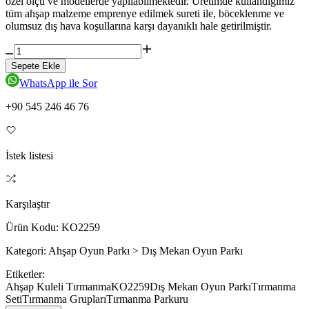
özel ölçü ve modellerde yapılabilmektedir. Üretimde kullandığımız
tüm ahşap malzeme emprenye edilmek sureti ile, böceklenme ve
olumsuz dış hava koşullarına karşı dayanıklı hale getirilmiştir.
Sepete Ekle
WhatsApp ile Sor
+90 545 246 46 76
İstek listesi
Karşılaştır
Ürün Kodu:
KO2259
Kategori:
Ahşap Oyun Parkı > Dış Mekan Oyun Parkı
Etiketler:
Ahşap Kuleli Tırmanma
KO2259
Dış Mekan Oyun Parkı
Tırmanma
Seti
Tırmanma Grupları
Tırmanma Parkuru