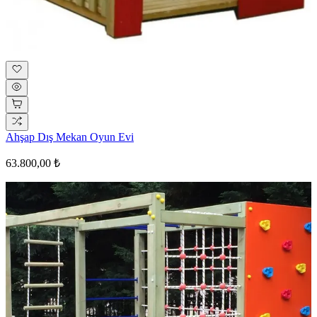
Ahşap Dış Mekan Oyun Evi
63.800,00 ₺