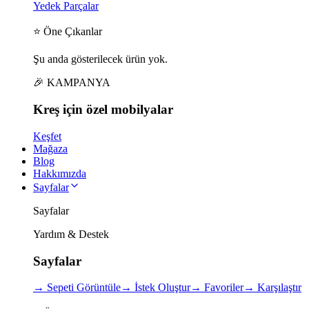
Yedek Parçalar
⭐ Öne Çıkanlar
Şu anda gösterilecek ürün yok.
🎉 KAMPANYA
Kreş için
özel
mobilyalar
Keşfet
Mağaza
Blog
Hakkımızda
Sayfalar
Sayfalar
Yardım & Destek
Sayfalar
→
Sepeti Görüntüle
→
İstek Oluştur
→
Favoriler
→
Karşılaştır