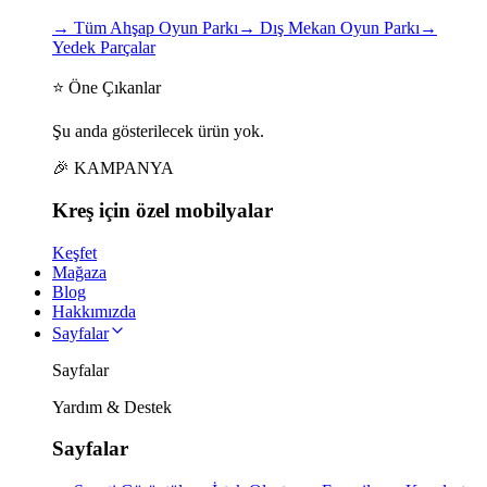
→
Tüm Ahşap Oyun Parkı
→
Dış Mekan Oyun Parkı
→
Yedek Parçalar
⭐ Öne Çıkanlar
Şu anda gösterilecek ürün yok.
🎉 KAMPANYA
Kreş için
özel
mobilyalar
Keşfet
Mağaza
Blog
Hakkımızda
Sayfalar
Sayfalar
Yardım & Destek
Sayfalar