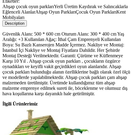
Etiketler:
Ahşap çocuk oyun parkları
Yerli Üretim Kaydırak ve Salıncaklarla
Eğlenceli Alanlar
Ahşap Oyun Parkları
Çocuk Oyun Parkları
Kent
Mobilyaları
Description
Güvenlik Alanı: 500 * 600 cm Oturum Alanı: 300 * 400 cm Yaş
Aralığı: +3 Kullanılan Ağaç: İthal Çam Emprenyeli Kullanılan
Boya: Su Bazlı Kanserojen Madde İçermez. Nakliye ve Montaj:
İstanbul İçi Nakliye ve Montaj Fiyatlara Dahildir. Her Şehirde
Montaj Desteği Verilmektedir. Garanti: Çürüme ve Küflenmeye
Karşı 10 Yıl . Ahşap çocuk oyun parkları , çocukların özgürce
oynadıkları ve keyifli vakit geçirdikleri oyun alanlarıdır. Ahşap
çocuk parkları bulunduğu alanın özelliklerine bağlı olarak özel ölçü
ve modellerde yapılabilmektedir. Ahşap çocuk parkları çam ahşap
malzemeden üretilmiştir. Üretimde kullandığımız tüm ahşap
malzeme emprenye edilmek sureti ile, böceklenme ve olumsuz dış
hava koşullarına karşı dayanıklı hale getirilmiştir.
İlgili Ürünlerimiz