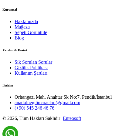
Kurumsal
Hakkımızda
Mağaza
Sepeti Görüntüle
Blog
Yardım & Destek
Sık Sorulan Sorular
Gizlilik Politikası
Kullanım Şartları
İletişim
Orhangazi Mah. Anahtar Sk No:7, Pendik/İstanbul
anadoluegitimaraclari@gmail.com
(+90) 545 246 46 76
©
2026
, Tüm Hakları Saklıdır -
Enteosoft