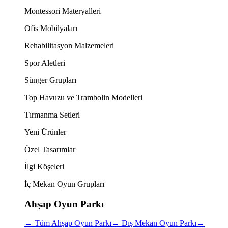
Montessori Materyalleri
Ofis Mobilyaları
Rehabilitasyon Malzemeleri
Spor Aletleri
Sünger Grupları
Top Havuzu ve Trambolin Modelleri
Tırmanma Setleri
Yeni Ürünler
Özel Tasarımlar
İlgi Köşeleri
İç Mekan Oyun Grupları
Ahşap Oyun Parkı
→
Tüm Ahşap Oyun Parkı
→
Dış Mekan Oyun Parkı
→