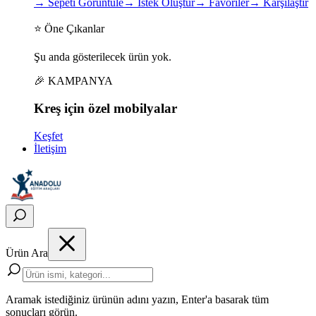
→
Sepeti Görüntüle
→
İstek Oluştur
→
Favoriler
→
Karşılaştır
⭐ Öne Çıkanlar
Şu anda gösterilecek ürün yok.
🎉 KAMPANYA
Kreş için
özel
mobilyalar
Keşfet
İletişim
Ürün Ara
Aramak istediğiniz ürünün adını yazın, Enter'a basarak tüm
sonuçları görün.