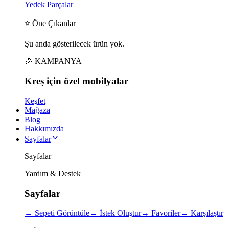
Yedek Parçalar
⭐ Öne Çıkanlar
Şu anda gösterilecek ürün yok.
🎉 KAMPANYA
Kreş için
özel
mobilyalar
Keşfet
Mağaza
Blog
Hakkımızda
Sayfalar
Sayfalar
Yardım & Destek
Sayfalar
→
Sepeti Görüntüle
→
İstek Oluştur
→
Favoriler
→
Karşılaştır