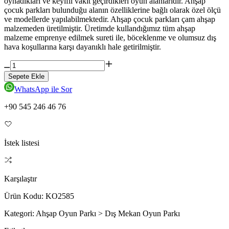
oynadıkları ve keyifli vakit geçirdikleri oyun alanlarıdır. Ahşap
çocuk parkları bulunduğu alanın özelliklerine bağlı olarak özel ölçü
ve modellerde yapılabilmektedir. Ahşap çocuk parkları çam ahşap
malzemeden üretilmiştir. Üretimde kullandığımız tüm ahşap
malzeme emprenye edilmek sureti ile, böceklenme ve olumsuz dış
hava koşullarına karşı dayanıklı hale getirilmiştir.
Sepete Ekle
WhatsApp ile Sor
+90 545 246 46 76
İstek listesi
Karşılaştır
Ürün Kodu:
KO2585
Kategori:
Ahşap Oyun Parkı > Dış Mekan Oyun Parkı