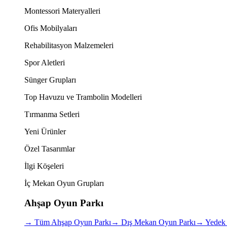
Montessori Materyalleri
Ofis Mobilyaları
Rehabilitasyon Malzemeleri
Spor Aletleri
Sünger Grupları
Top Havuzu ve Trambolin Modelleri
Tırmanma Setleri
Yeni Ürünler
Özel Tasarımlar
İlgi Köşeleri
İç Mekan Oyun Grupları
Ahşap Oyun Parkı
→
Tüm Ahşap Oyun Parkı
→
Dış Mekan Oyun Parkı
→
Yedek 