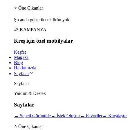
⭐ Öne Çıkanlar
Şu anda gösterilecek ürün yok.
🎉 KAMPANYA
Kreş için
özel
mobilyalar
Keşfet
Mağaza
Blog
Hakkımızda
Sayfalar
Sayfalar
Yardım & Destek
Sayfalar
→
Sepeti Görüntüle
→
İstek Oluştur
→
Favoriler
→
Karşılaştır
⭐ Öne Çıkanlar