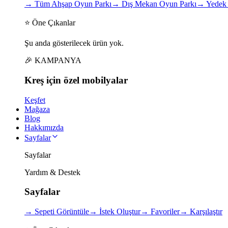
→
Tüm Ahşap Oyun Parkı
→
Dış Mekan Oyun Parkı
→
Yedek 
⭐ Öne Çıkanlar
Şu anda gösterilecek ürün yok.
🎉 KAMPANYA
Kreş için
özel
mobilyalar
Keşfet
Mağaza
Blog
Hakkımızda
Sayfalar
Sayfalar
Yardım & Destek
Sayfalar
→
Sepeti Görüntüle
→
İstek Oluştur
→
Favoriler
→
Karşılaştır