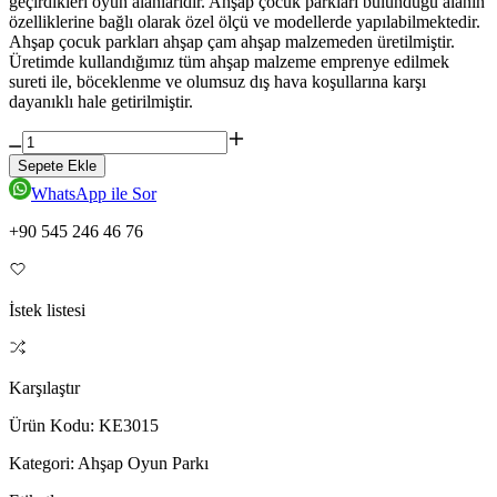
geçirdikleri oyun alanlarıdır. Ahşap çocuk parkları bulunduğu alanın
özelliklerine bağlı olarak özel ölçü ve modellerde yapılabilmektedir.
Ahşap çocuk parkları ahşap çam ahşap malzemeden üretilmiştir.
Üretimde kullandığımız tüm ahşap malzeme emprenye edilmek
sureti ile, böceklenme ve olumsuz dış hava koşullarına karşı
dayanıklı hale getirilmiştir.
Sepete Ekle
WhatsApp ile Sor
+90 545 246 46 76
İstek listesi
Karşılaştır
Ürün Kodu:
KE3015
Kategori:
Ahşap Oyun Parkı