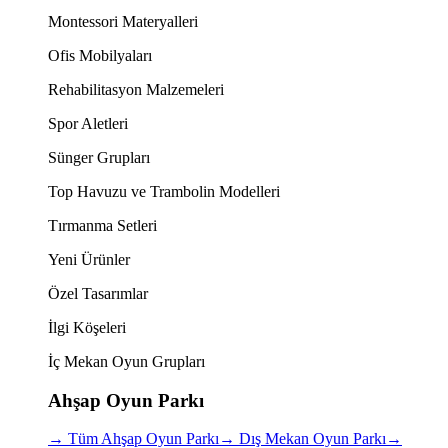
Montessori Materyalleri
Ofis Mobilyaları
Rehabilitasyon Malzemeleri
Spor Aletleri
Sünger Grupları
Top Havuzu ve Trambolin Modelleri
Tırmanma Setleri
Yeni Ürünler
Özel Tasarımlar
İlgi Köşeleri
İç Mekan Oyun Grupları
Ahşap Oyun Parkı
→
Tüm Ahşap Oyun Parkı
→
Dış Mekan Oyun Parkı
→