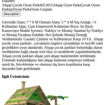
Etiketler:
Ahşap Çocuk Oyun Parkı
KE3015
Ahşap Oyun Parkı
Çocuk Oyun
Parkları
Oyun Parkı
Oyun Grupları
Description
Güvenlik Alanı: 7 * 6 M Oturum Alanı: 5 * 4 M Yaş Aralığı: +3
Kullanılan Ağaç: Çam Emprenyeli Kullanılan Boya: Su Bazlı
Kanserojen Madde İçermez. Nakliye ve Montaj: İstanbul İçi Nakliye
ve Montaj Fiyatlara Dahildir. Her Şehirde Montaj Desteği
Verilmektedir. Garanti: Çürüme ve Küflenmeye Karşı 10 Yıl . Ahşap
çocuk oyun parkları , çocukların özgürce oynadıkları ve keyifli vakit
geçirdikleri oyun alanlarıdır. Ahşap çocuk parkları bulunduğu alanın
özelliklerine bağlı olarak özel ölçü ve modellerde yapılabilmektedir.
Ahşap çocuk parkları ahşap çam ahşap malzemeden üretilmiştir.
Üretimde kullandığımız tüm ahşap malzeme emprenye edilmek
sureti ile, böceklenme ve olumsuz dış hava koşullarına karşı
dayanıklı hale getirilmiştir.
İlgili Ürünlerimiz