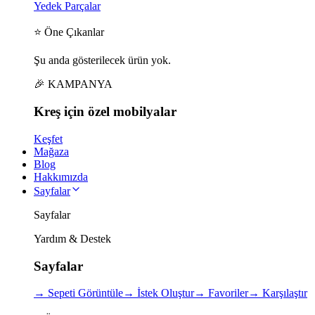
Yedek Parçalar
⭐ Öne Çıkanlar
Şu anda gösterilecek ürün yok.
🎉 KAMPANYA
Kreş için
özel
mobilyalar
Keşfet
Mağaza
Blog
Hakkımızda
Sayfalar
Sayfalar
Yardım & Destek
Sayfalar
→
Sepeti Görüntüle
→
İstek Oluştur
→
Favoriler
→
Karşılaştır