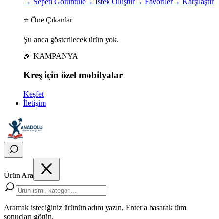
→
Sepeti Görüntüle
→
İstek Oluştur
→
Favoriler
→
Karşılaştır
⭐ Öne Çıkanlar
Şu anda gösterilecek ürün yok.
🎉 KAMPANYA
Kreş için
özel
mobilyalar
Keşfet
İletişim
Ürün Ara
Aramak istediğiniz ürünün adını yazın, Enter'a basarak tüm
sonuçları görün.