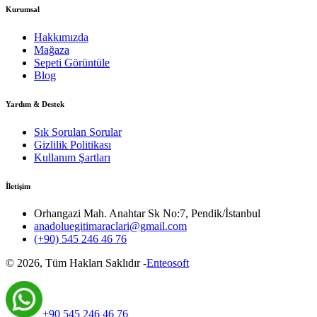
Kurumsal
Hakkımızda
Mağaza
Sepeti Görüntüle
Blog
Yardım & Destek
Sık Sorulan Sorular
Gizlilik Politikası
Kullanım Şartları
İletişim
Orhangazi Mah. Anahtar Sk No:7, Pendik/İstanbul
anadoluegitimaraclari@gmail.com
(+90) 545 246 46 76
©
2026
, Tüm Hakları Saklıdır -
Enteosoft
+90 545 246 46 76