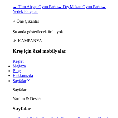
→
Tüm Ahşap Oyun Parkı
→
Dış Mekan Oyun Parkı
→
Yedek Parçalar
⭐ Öne Çıkanlar
Şu anda gösterilecek ürün yok.
🎉 KAMPANYA
Kreş için
özel
mobilyalar
Keşfet
Mağaza
Blog
Hakkımızda
Sayfalar
Sayfalar
Yardım & Destek
Sayfalar