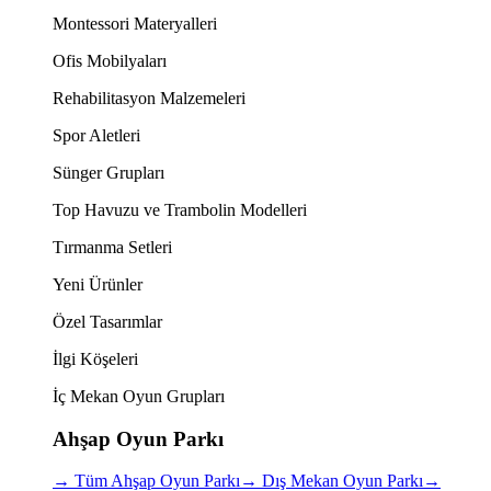
Montessori Materyalleri
Ofis Mobilyaları
Rehabilitasyon Malzemeleri
Spor Aletleri
Sünger Grupları
Top Havuzu ve Trambolin Modelleri
Tırmanma Setleri
Yeni Ürünler
Özel Tasarımlar
İlgi Köşeleri
İç Mekan Oyun Grupları
Ahşap Oyun Parkı
→
Tüm Ahşap Oyun Parkı
→
Dış Mekan Oyun Parkı
→