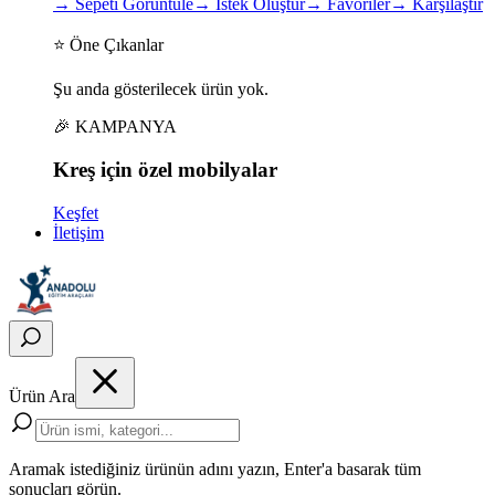
→
Sepeti Görüntüle
→
İstek Oluştur
→
Favoriler
→
Karşılaştır
⭐ Öne Çıkanlar
Şu anda gösterilecek ürün yok.
🎉 KAMPANYA
Kreş için
özel
mobilyalar
Keşfet
İletişim
Ürün Ara
Aramak istediğiniz ürünün adını yazın, Enter'a basarak tüm
sonuçları görün.