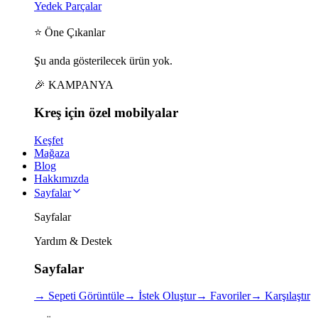
Yedek Parçalar
⭐ Öne Çıkanlar
Şu anda gösterilecek ürün yok.
🎉 KAMPANYA
Kreş için
özel
mobilyalar
Keşfet
Mağaza
Blog
Hakkımızda
Sayfalar
Sayfalar
Yardım & Destek
Sayfalar
→
Sepeti Görüntüle
→
İstek Oluştur
→
Favoriler
→
Karşılaştır