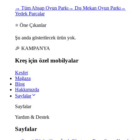
→
Tüm Ahşap Oyun Parkı
→
Dış Mekan Oyun Parkı
→
Yedek Parçalar
⭐ Öne Çıkanlar
Şu anda gösterilecek ürün yok.
🎉 KAMPANYA
Kreş için
özel
mobilyalar
Keşfet
Mağaza
Blog
Hakkımızda
Sayfalar
Sayfalar
Yardım & Destek
Sayfalar