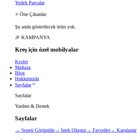
Yedek Parçalar
⭐ Öne Çıkanlar
Şu anda gösterilecek ürün yok.
🎉 KAMPANYA
Kreş için
özel
mobilyalar
Keşfet
Mağaza
Blog
Hakkımızda
Sayfalar
Sayfalar
Yardım & Destek
Sayfalar
→
Sepeti Görüntüle
→
İstek Oluştur
→
Favoriler
→
Karşılaştır