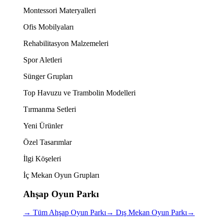
Montessori Materyalleri
Ofis Mobilyaları
Rehabilitasyon Malzemeleri
Spor Aletleri
Sünger Grupları
Top Havuzu ve Trambolin Modelleri
Tırmanma Setleri
Yeni Ürünler
Özel Tasarımlar
İlgi Köşeleri
İç Mekan Oyun Grupları
Ahşap Oyun Parkı
→
Tüm Ahşap Oyun Parkı
→
Dış Mekan Oyun Parkı
→