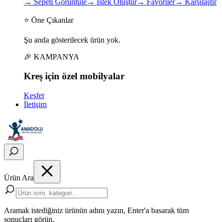
→
Sepeti Görüntüle
→
İstek Oluştur
→
Favoriler
→
Karşılaştır
⭐ Öne Çıkanlar
Şu anda gösterilecek ürün yok.
🎉 KAMPANYA
Kreş için
özel
mobilyalar
Keşfet
İletişim
Ürün Ara
Aramak istediğiniz ürünün adını yazın, Enter'a basarak tüm
sonuçları görün.