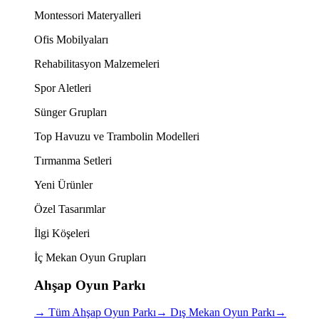
Montessori Materyalleri
Ofis Mobilyaları
Rehabilitasyon Malzemeleri
Spor Aletleri
Sünger Grupları
Top Havuzu ve Trambolin Modelleri
Tırmanma Setleri
Yeni Ürünler
Özel Tasarımlar
İlgi Köşeleri
İç Mekan Oyun Grupları
Ahşap Oyun Parkı
→
Tüm Ahşap Oyun Parkı
→
Dış Mekan Oyun Parkı
→