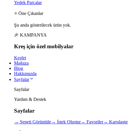
Yedek Parçalar
⭐ Öne Çıkanlar
Şu anda gösterilecek ürün yok.
🎉 KAMPANYA
Kreş için
özel
mobilyalar
Keşfet
Mağaza
Blog
Hakkımızda
Sayfalar
Sayfalar
Yardım & Destek
Sayfalar
→
Sepeti Görüntüle
→
İstek Oluştur
→
Favoriler
→
Karşılaştır