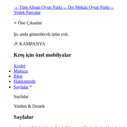
→
Tüm Ahşap Oyun Parkı
→
Dış Mekan Oyun Parkı
→
Yedek Parçalar
⭐ Öne Çıkanlar
Şu anda gösterilecek ürün yok.
🎉 KAMPANYA
Kreş için
özel
mobilyalar
Keşfet
Mağaza
Blog
Hakkımızda
Sayfalar
Sayfalar
Yardım & Destek
Sayfalar