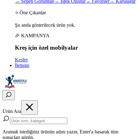
→
Sepeti Görüntüle
→
İstek Oluştur
→
Favoriler
→
Karşılaştır
⭐ Öne Çıkanlar
Şu anda gösterilecek ürün yok.
🎉 KAMPANYA
Kreş için
özel
mobilyalar
Keşfet
İletişim
Ürün Ara
Aramak istediğiniz ürünün adını yazın, Enter'a basarak tüm
sonuçları görün.