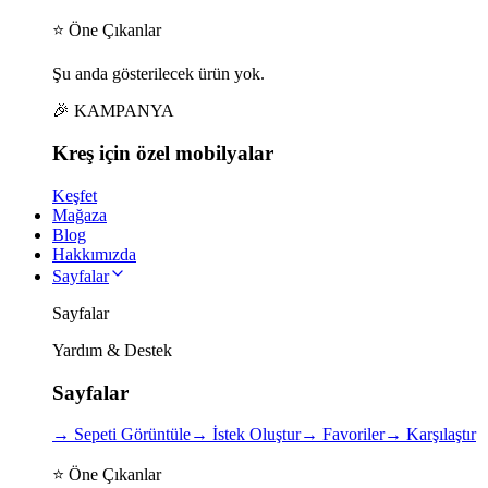
⭐ Öne Çıkanlar
Şu anda gösterilecek ürün yok.
🎉 KAMPANYA
Kreş için
özel
mobilyalar
Keşfet
Mağaza
Blog
Hakkımızda
Sayfalar
Sayfalar
Yardım & Destek
Sayfalar
→
Sepeti Görüntüle
→
İstek Oluştur
→
Favoriler
→
Karşılaştır
⭐ Öne Çıkanlar