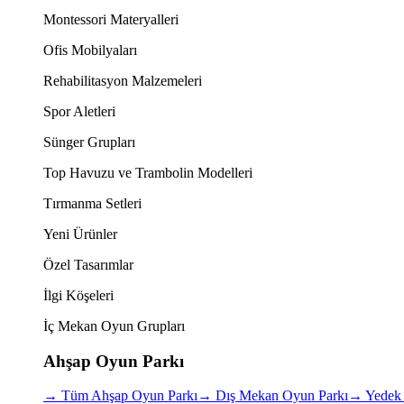
Montessori Materyalleri
Ofis Mobilyaları
Rehabilitasyon Malzemeleri
Spor Aletleri
Sünger Grupları
Top Havuzu ve Trambolin Modelleri
Tırmanma Setleri
Yeni Ürünler
Özel Tasarımlar
İlgi Köşeleri
İç Mekan Oyun Grupları
Ahşap Oyun Parkı
→
Tüm Ahşap Oyun Parkı
→
Dış Mekan Oyun Parkı
→
Yedek 