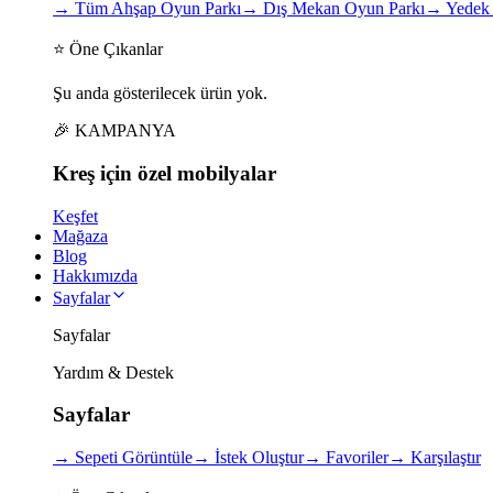
→
Tüm Ahşap Oyun Parkı
→
Dış Mekan Oyun Parkı
→
Yedek 
⭐ Öne Çıkanlar
Şu anda gösterilecek ürün yok.
🎉 KAMPANYA
Kreş için
özel
mobilyalar
Keşfet
Mağaza
Blog
Hakkımızda
Sayfalar
Sayfalar
Yardım & Destek
Sayfalar
→
Sepeti Görüntüle
→
İstek Oluştur
→
Favoriler
→
Karşılaştır