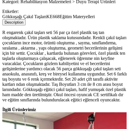
Kategori:
Rehabilitasyon Malzemeleri > Duyu Terapi Ürünleri
Etiketler:
Gökkuşağı Çakıl Taşları
KE668
Eğitim Materyelleri
Description
R engarenk çakıl taşları seti 56 par ça özel plastik taş tan
oluşmaktadır. Ürün plastik saklama kutusundadır. Renkli çakıl taşları
çocukların ince motor, örüntü oluşturma , sayma, sınıflandırma,
sıralama , aktarma , yapı oluşturma, geometri becerilerinin gelişimi
için bir settir. Çocuklar , kartlarda bulunan görevleri, özel plastik ten
taşlarla oluşturmaya çalışacak, eğlenerek öğrenme nin keyfine
varacaklar. Çocukların gözlem kabiliyetini ve el becerilerini
gelişimlerine yardımcı olacak 56 parça gökkuşağı çakıl taşları seti
anaokulu, anasınıfı, kreş ve bireysel kullanıma uygundur. Set 6 farklı
taş boyutu ve 6 renk içermektedir. Set 20 adet çift taraflı aktivite
kartları ndan oluşmaktadır. Taş Boyutları 3 cm ile 8 cm arası boyut
larıındadır. Gökkuşağı eğitici çakıl taşları, hafif yumuşak özel plastik
ham madde den üretilmiştir. Okul öncesi oyuncak CE sertifikalı dır
ve eğitim sınıflarında bulundurulacak eğitici eğlenceli oyuncaktır.
İlgili Ürünlerimiz