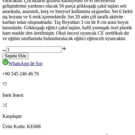
varacaklar. Çocukların gözlem kabiliyetini ve el becerilerini
gelişimlerine yardımcı olacak 56 parça gökkuşağı çakıl taşları seti
anaokulu, anasınıfı, kreş ve bireysel kullanıma uygundur. Set 6 farklı
taş boyutu ve 6 renk içermektedir. Set 20 adet çift taraflı aktivite
kartları ndan oluşmaktadır. Taş Boyutları 3 cm ile 8 cm arası boyut
larıındadır. Gökkuşağı eğitici çakıl taşları, hafif yumuşak özel plastik
ham madde den üretilmiştir. Okul öncesi oyuncak CE sertifikalı dır
ve eğitim sınıflarında bulundurulacak eğitici eğlenceli oyuncaktır.
Sepete Ekle
WhatsApp ile Sor
+90 545 246 46 76
İstek listesi
Karşılaştır
Ürün Kodu:
KE668