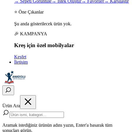
→
Sepeti Görüntüle
→
İstek Oluştur
→
Favoriler
→
Karşılaştır
⭐ Öne Çıkanlar
Şu anda gösterilecek ürün yok.
🎉 KAMPANYA
Kreş için
özel
mobilyalar
Keşfet
İletişim
Ürün Ara
Aramak istediğiniz ürünün adını yazın, Enter'a basarak tüm
sonuçları görün.