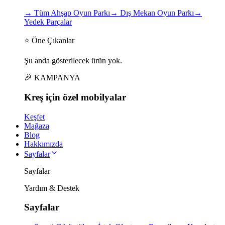
→
Tüm Ahşap Oyun Parkı
→
Dış Mekan Oyun Parkı
→
Yedek Parçalar
⭐ Öne Çıkanlar
Şu anda gösterilecek ürün yok.
🎉 KAMPANYA
Kreş için
özel
mobilyalar
Keşfet
Mağaza
Blog
Hakkımızda
Sayfalar
Sayfalar
Yardım & Destek
Sayfalar