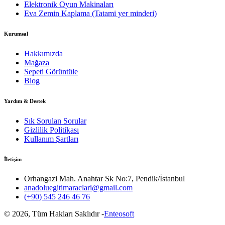
Elektronik Oyun Makinaları
Eva Zemin Kaplama (Tatami yer minderi)
Kurumsal
Hakkımızda
Mağaza
Sepeti Görüntüle
Blog
Yardım & Destek
Sık Sorulan Sorular
Gizlilik Politikası
Kullanım Şartları
İletişim
Orhangazi Mah. Anahtar Sk No:7, Pendik/İstanbul
anadoluegitimaraclari@gmail.com
(+90) 545 246 46 76
©
2026
, Tüm Hakları Saklıdır -
Enteosoft