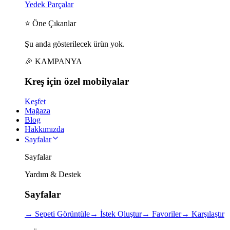
Yedek Parçalar
⭐ Öne Çıkanlar
Şu anda gösterilecek ürün yok.
🎉 KAMPANYA
Kreş için
özel
mobilyalar
Keşfet
Mağaza
Blog
Hakkımızda
Sayfalar
Sayfalar
Yardım & Destek
Sayfalar
→
Sepeti Görüntüle
→
İstek Oluştur
→
Favoriler
→
Karşılaştır