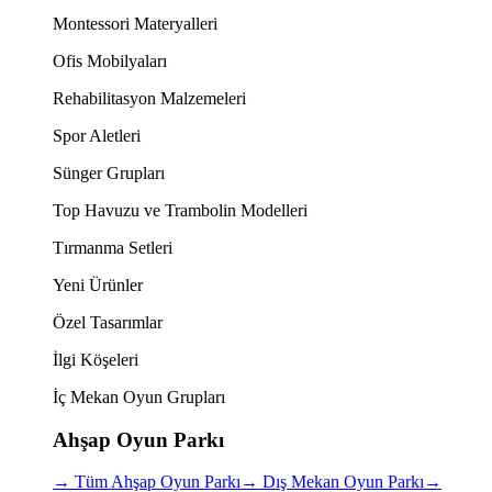
Montessori Materyalleri
Ofis Mobilyaları
Rehabilitasyon Malzemeleri
Spor Aletleri
Sünger Grupları
Top Havuzu ve Trambolin Modelleri
Tırmanma Setleri
Yeni Ürünler
Özel Tasarımlar
İlgi Köşeleri
İç Mekan Oyun Grupları
Ahşap Oyun Parkı
→
Tüm Ahşap Oyun Parkı
→
Dış Mekan Oyun Parkı
→