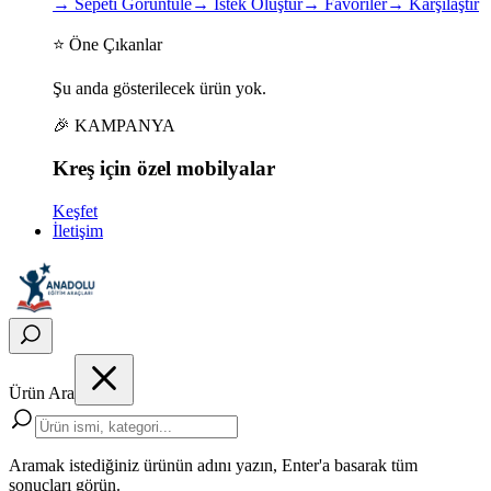
→
Sepeti Görüntüle
→
İstek Oluştur
→
Favoriler
→
Karşılaştır
⭐ Öne Çıkanlar
Şu anda gösterilecek ürün yok.
🎉 KAMPANYA
Kreş için
özel
mobilyalar
Keşfet
İletişim
Ürün Ara
Aramak istediğiniz ürünün adını yazın, Enter'a basarak tüm
sonuçları görün.