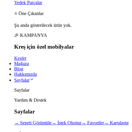
Yedek Parçalar
⭐ Öne Çıkanlar
Şu anda gösterilecek ürün yok.
🎉 KAMPANYA
Kreş için
özel
mobilyalar
Keşfet
Mağaza
Blog
Hakkımızda
Sayfalar
Sayfalar
Yardım & Destek
Sayfalar
→
Sepeti Görüntüle
→
İstek Oluştur
→
Favoriler
→
Karşılaştır