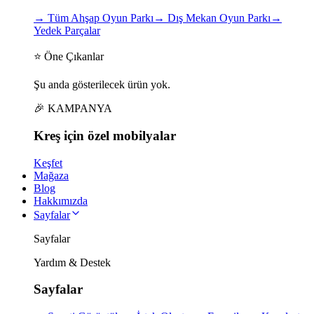
→
Tüm Ahşap Oyun Parkı
→
Dış Mekan Oyun Parkı
→
Yedek Parçalar
⭐ Öne Çıkanlar
Şu anda gösterilecek ürün yok.
🎉 KAMPANYA
Kreş için
özel
mobilyalar
Keşfet
Mağaza
Blog
Hakkımızda
Sayfalar
Sayfalar
Yardım & Destek
Sayfalar