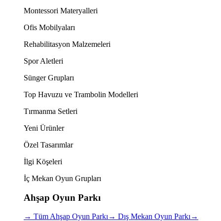
Montessori Materyalleri
Ofis Mobilyaları
Rehabilitasyon Malzemeleri
Spor Aletleri
Sünger Grupları
Top Havuzu ve Trambolin Modelleri
Tırmanma Setleri
Yeni Ürünler
Özel Tasarımlar
İlgi Köşeleri
İç Mekan Oyun Grupları
Ahşap Oyun Parkı
→
Tüm Ahşap Oyun Parkı
→
Dış Mekan Oyun Parkı
→