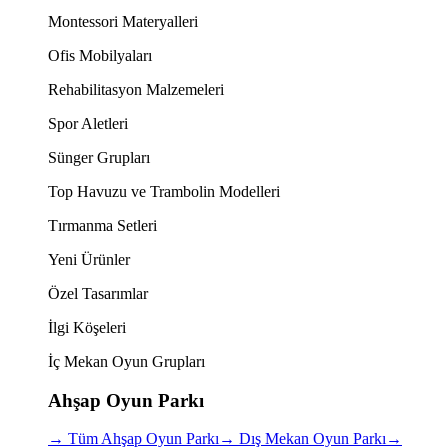
Montessori Materyalleri
Ofis Mobilyaları
Rehabilitasyon Malzemeleri
Spor Aletleri
Sünger Grupları
Top Havuzu ve Trambolin Modelleri
Tırmanma Setleri
Yeni Ürünler
Özel Tasarımlar
İlgi Köşeleri
İç Mekan Oyun Grupları
Ahşap Oyun Parkı
→
Tüm Ahşap Oyun Parkı
→
Dış Mekan Oyun Parkı
→