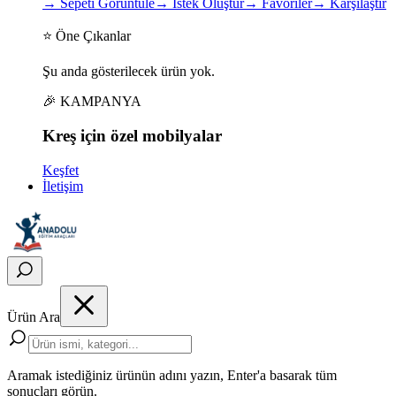
→
Sepeti Görüntüle
→
İstek Oluştur
→
Favoriler
→
Karşılaştır
⭐ Öne Çıkanlar
Şu anda gösterilecek ürün yok.
🎉 KAMPANYA
Kreş için
özel
mobilyalar
Keşfet
İletişim
Ürün Ara
Aramak istediğiniz ürünün adını yazın, Enter'a basarak tüm
sonuçları görün.