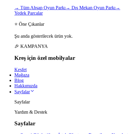
→
Tüm Ahşap Oyun Parkı
→
Dış Mekan Oyun Parkı
→
Yedek Parçalar
⭐ Öne Çıkanlar
Şu anda gösterilecek ürün yok.
🎉 KAMPANYA
Kreş için
özel
mobilyalar
Keşfet
Mağaza
Blog
Hakkımızda
Sayfalar
Sayfalar
Yardım & Destek
Sayfalar