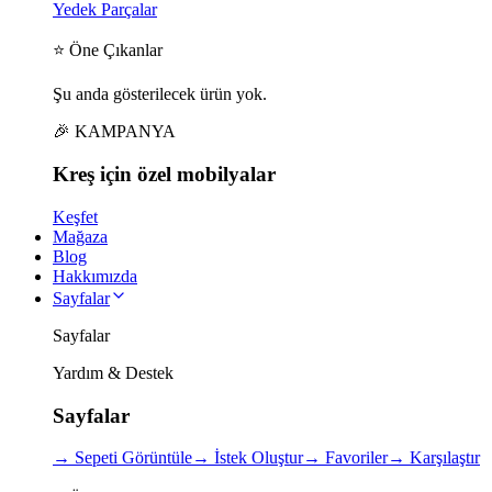
Yedek Parçalar
⭐ Öne Çıkanlar
Şu anda gösterilecek ürün yok.
🎉 KAMPANYA
Kreş için
özel
mobilyalar
Keşfet
Mağaza
Blog
Hakkımızda
Sayfalar
Sayfalar
Yardım & Destek
Sayfalar
→
Sepeti Görüntüle
→
İstek Oluştur
→
Favoriler
→
Karşılaştır