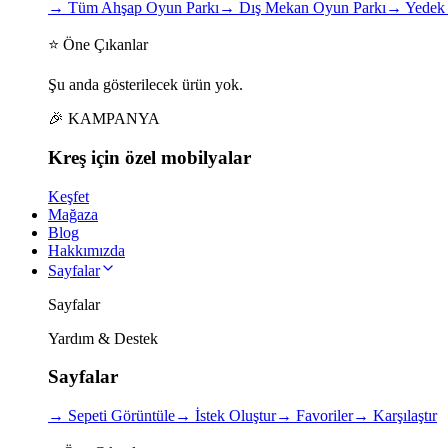
→
Tüm Ahşap Oyun Parkı
→
Dış Mekan Oyun Parkı
→
Yedek 
⭐ Öne Çıkanlar
Şu anda gösterilecek ürün yok.
🎉 KAMPANYA
Kreş için
özel
mobilyalar
Keşfet
Mağaza
Blog
Hakkımızda
Sayfalar
Sayfalar
Yardım & Destek
Sayfalar
→
Sepeti Görüntüle
→
İstek Oluştur
→
Favoriler
→
Karşılaştır