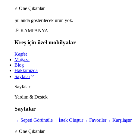
⭐ Öne Çıkanlar
Şu anda gösterilecek ürün yok.
🎉 KAMPANYA
Kreş için
özel
mobilyalar
Keşfet
Mağaza
Blog
Hakkımızda
Sayfalar
Sayfalar
Yardım & Destek
Sayfalar
→
Sepeti Görüntüle
→
İstek Oluştur
→
Favoriler
→
Karşılaştır
⭐ Öne Çıkanlar