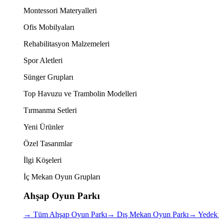
Montessori Materyalleri
Ofis Mobilyaları
Rehabilitasyon Malzemeleri
Spor Aletleri
Sünger Grupları
Top Havuzu ve Trambolin Modelleri
Tırmanma Setleri
Yeni Ürünler
Özel Tasarımlar
İlgi Köşeleri
İç Mekan Oyun Grupları
Ahşap Oyun Parkı
→
Tüm Ahşap Oyun Parkı
→
Dış Mekan Oyun Parkı
→
Yedek 