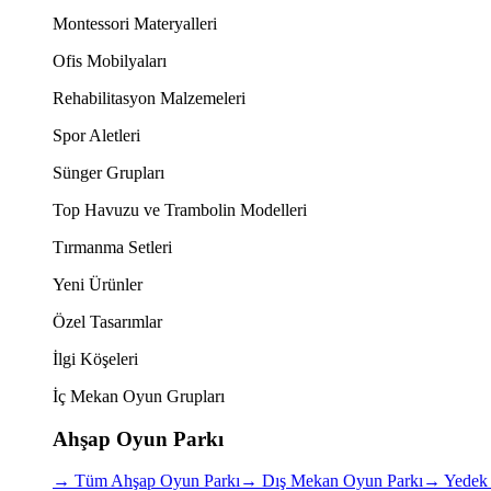
Montessori Materyalleri
Ofis Mobilyaları
Rehabilitasyon Malzemeleri
Spor Aletleri
Sünger Grupları
Top Havuzu ve Trambolin Modelleri
Tırmanma Setleri
Yeni Ürünler
Özel Tasarımlar
İlgi Köşeleri
İç Mekan Oyun Grupları
Ahşap Oyun Parkı
→
Tüm Ahşap Oyun Parkı
→
Dış Mekan Oyun Parkı
→
Yedek 