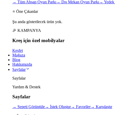
→
Tüm Ahşap Oyun Parkı
→
Dış Mekan Oyun Parkı
→
Yedek 
⭐ Öne Çıkanlar
Şu anda gösterilecek ürün yok.
🎉 KAMPANYA
Kreş için
özel
mobilyalar
Keşfet
Mağaza
Blog
Hakkımızda
Sayfalar
Sayfalar
Yardım & Destek
Sayfalar
→
Sepeti Görüntüle
→
İstek Oluştur
→
Favoriler
→
Karşılaştır