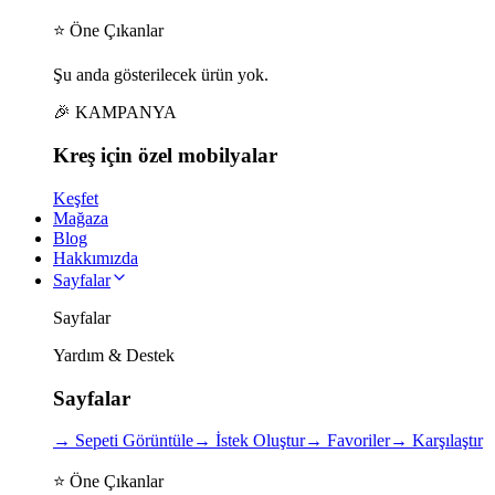
⭐ Öne Çıkanlar
Şu anda gösterilecek ürün yok.
🎉 KAMPANYA
Kreş için
özel
mobilyalar
Keşfet
Mağaza
Blog
Hakkımızda
Sayfalar
Sayfalar
Yardım & Destek
Sayfalar
→
Sepeti Görüntüle
→
İstek Oluştur
→
Favoriler
→
Karşılaştır
⭐ Öne Çıkanlar