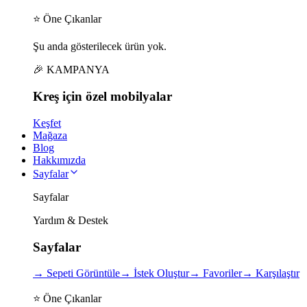
⭐ Öne Çıkanlar
Şu anda gösterilecek ürün yok.
🎉 KAMPANYA
Kreş için
özel
mobilyalar
Keşfet
Mağaza
Blog
Hakkımızda
Sayfalar
Sayfalar
Yardım & Destek
Sayfalar
→
Sepeti Görüntüle
→
İstek Oluştur
→
Favoriler
→
Karşılaştır
⭐ Öne Çıkanlar