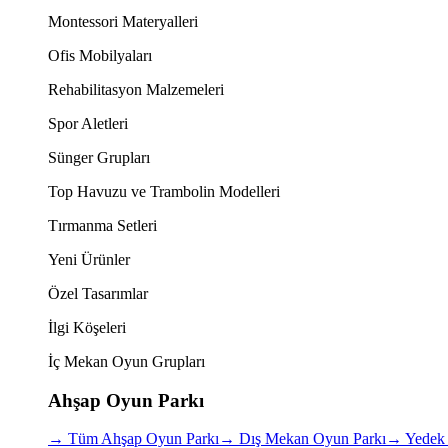
Montessori Materyalleri
Ofis Mobilyaları
Rehabilitasyon Malzemeleri
Spor Aletleri
Sünger Grupları
Top Havuzu ve Trambolin Modelleri
Tırmanma Setleri
Yeni Ürünler
Özel Tasarımlar
İlgi Köşeleri
İç Mekan Oyun Grupları
Ahşap Oyun Parkı
→
Tüm Ahşap Oyun Parkı
→
Dış Mekan Oyun Parkı
→
Yedek 