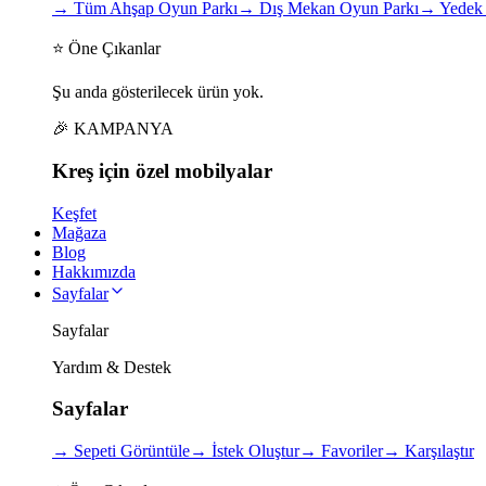
→
Tüm Ahşap Oyun Parkı
→
Dış Mekan Oyun Parkı
→
Yedek 
⭐ Öne Çıkanlar
Şu anda gösterilecek ürün yok.
🎉 KAMPANYA
Kreş için
özel
mobilyalar
Keşfet
Mağaza
Blog
Hakkımızda
Sayfalar
Sayfalar
Yardım & Destek
Sayfalar
→
Sepeti Görüntüle
→
İstek Oluştur
→
Favoriler
→
Karşılaştır