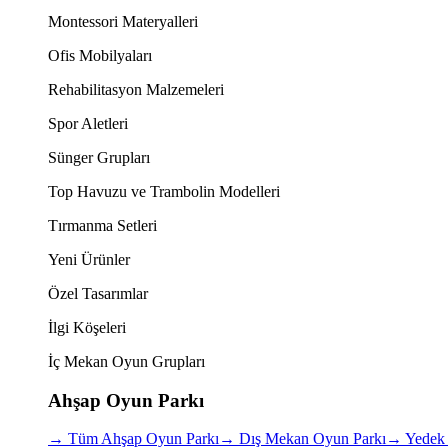
Montessori Materyalleri
Ofis Mobilyaları
Rehabilitasyon Malzemeleri
Spor Aletleri
Sünger Grupları
Top Havuzu ve Trambolin Modelleri
Tırmanma Setleri
Yeni Ürünler
Özel Tasarımlar
İlgi Köşeleri
İç Mekan Oyun Grupları
Ahşap Oyun Parkı
→
Tüm Ahşap Oyun Parkı
→
Dış Mekan Oyun Parkı
→
Yedek 