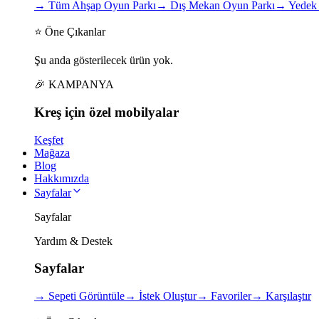
→
Tüm Ahşap Oyun Parkı
→
Dış Mekan Oyun Parkı
→
Yedek 
⭐ Öne Çıkanlar
Şu anda gösterilecek ürün yok.
🎉 KAMPANYA
Kreş için
özel
mobilyalar
Keşfet
Mağaza
Blog
Hakkımızda
Sayfalar
Sayfalar
Yardım & Destek
Sayfalar
→
Sepeti Görüntüle
→
İstek Oluştur
→
Favoriler
→
Karşılaştır