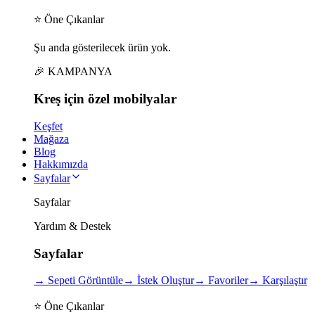
⭐ Öne Çıkanlar
Şu anda gösterilecek ürün yok.
🎉 KAMPANYA
Kreş için
özel
mobilyalar
Keşfet
Mağaza
Blog
Hakkımızda
Sayfalar
Sayfalar
Yardım & Destek
Sayfalar
→
Sepeti Görüntüle
→
İstek Oluştur
→
Favoriler
→
Karşılaştır
⭐ Öne Çıkanlar