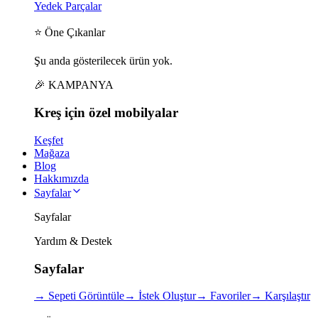
Yedek Parçalar
⭐ Öne Çıkanlar
Şu anda gösterilecek ürün yok.
🎉 KAMPANYA
Kreş için
özel
mobilyalar
Keşfet
Mağaza
Blog
Hakkımızda
Sayfalar
Sayfalar
Yardım & Destek
Sayfalar
→
Sepeti Görüntüle
→
İstek Oluştur
→
Favoriler
→
Karşılaştır