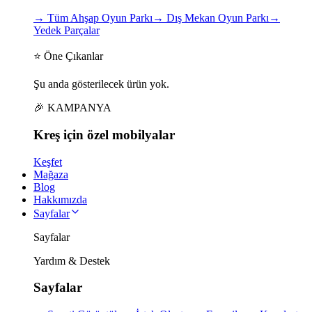
→
Tüm Ahşap Oyun Parkı
→
Dış Mekan Oyun Parkı
→
Yedek Parçalar
⭐ Öne Çıkanlar
Şu anda gösterilecek ürün yok.
🎉 KAMPANYA
Kreş için
özel
mobilyalar
Keşfet
Mağaza
Blog
Hakkımızda
Sayfalar
Sayfalar
Yardım & Destek
Sayfalar