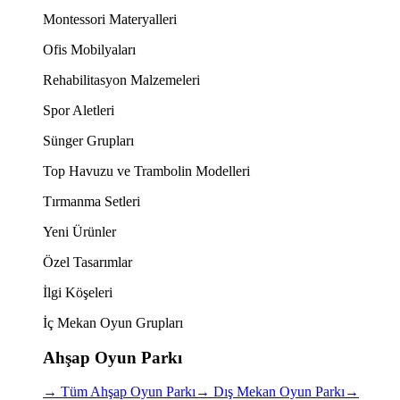
Montessori Materyalleri
Ofis Mobilyaları
Rehabilitasyon Malzemeleri
Spor Aletleri
Sünger Grupları
Top Havuzu ve Trambolin Modelleri
Tırmanma Setleri
Yeni Ürünler
Özel Tasarımlar
İlgi Köşeleri
İç Mekan Oyun Grupları
Ahşap Oyun Parkı
→
Tüm Ahşap Oyun Parkı
→
Dış Mekan Oyun Parkı
→