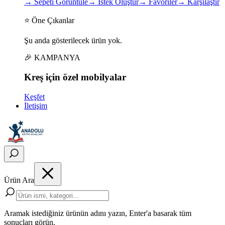
→
Sepeti Görüntüle
→
İstek Oluştur
→
Favoriler
→
Karşılaştır
⭐ Öne Çıkanlar
Şu anda gösterilecek ürün yok.
🎉 KAMPANYA
Kreş için
özel
mobilyalar
Keşfet
İletişim
Ürün Ara
Aramak istediğiniz ürünün adını yazın, Enter'a basarak tüm
sonuçları görün.