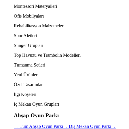
Montessori Materyalleri
Ofis Mobilyaları
Rehabilitasyon Malzemeleri
Spor Aletleri
Sünger Grupları
Top Havuzu ve Trambolin Modelleri
Tırmanma Setleri
Yeni Ürünler
Özel Tasarımlar
İlgi Köşeleri
İç Mekan Oyun Grupları
Ahşap Oyun Parkı
→
Tüm Ahşap Oyun Parkı
→
Dış Mekan Oyun Parkı
→