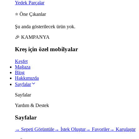
Yedek Parçalar
⭐ Öne Çıkanlar
Şu anda gösterilecek ürün yok.
🎉 KAMPANYA
Kreş için
özel
mobilyalar
Keşfet
Mağaza
Blog
Hakkımızda
Sayfalar
Sayfalar
Yardım & Destek
Sayfalar
→
Sepeti Görüntüle
→
İstek Oluştur
→
Favoriler
→
Karşılaştır