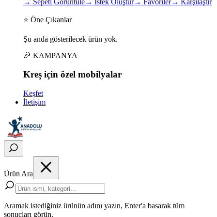
→
Sepeti Görüntüle
→
İstek Oluştur
→
Favoriler
→
Karşılaştır
⭐ Öne Çıkanlar
Şu anda gösterilecek ürün yok.
🎉 KAMPANYA
Kreş için
özel
mobilyalar
Keşfet
İletişim
Ürün Ara
Aramak istediğiniz ürünün adını yazın, Enter'a basarak tüm
sonuçları görün.