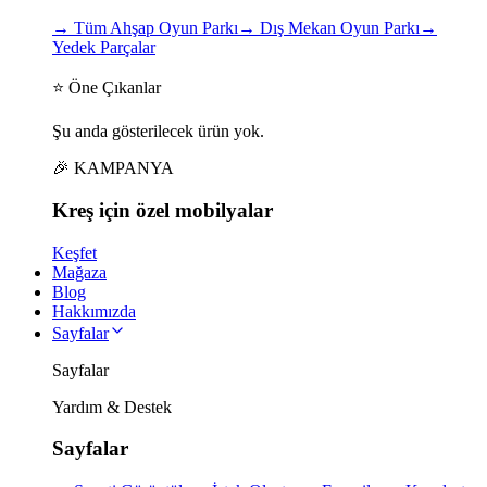
→
Tüm Ahşap Oyun Parkı
→
Dış Mekan Oyun Parkı
→
Yedek Parçalar
⭐ Öne Çıkanlar
Şu anda gösterilecek ürün yok.
🎉 KAMPANYA
Kreş için
özel
mobilyalar
Keşfet
Mağaza
Blog
Hakkımızda
Sayfalar
Sayfalar
Yardım & Destek
Sayfalar