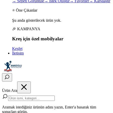
→
Sepeti Görüntüle
→
İstek Oluştur
→
Favoriler
→
Karşılaştır
⭐ Öne Çıkanlar
Şu anda gösterilecek ürün yok.
🎉 KAMPANYA
Kreş için
özel
mobilyalar
Keşfet
İletişim
Ürün Ara
Aramak istediğiniz ürünün adını yazın, Enter'a basarak tüm
sonuçları görün.