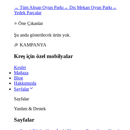
→
Tüm Ahşap Oyun Parkı
→
Dış Mekan Oyun Parkı
→
Yedek Parçalar
⭐ Öne Çıkanlar
Şu anda gösterilecek ürün yok.
🎉 KAMPANYA
Kreş için
özel
mobilyalar
Keşfet
Mağaza
Blog
Hakkımızda
Sayfalar
Sayfalar
Yardım & Destek
Sayfalar