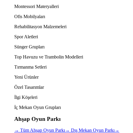
Montessori Materyalleri
Ofis Mobilyaları
Rehabilitasyon Malzemeleri
Spor Aletleri
Sünger Grupları
Top Havuzu ve Trambolin Modelleri
Tırmanma Setleri
Yeni Ürünler
Özel Tasarımlar
İlgi Köşeleri
İç Mekan Oyun Grupları
Ahşap Oyun Parkı
→
Tüm Ahşap Oyun Parkı
→
Dış Mekan Oyun Parkı
→