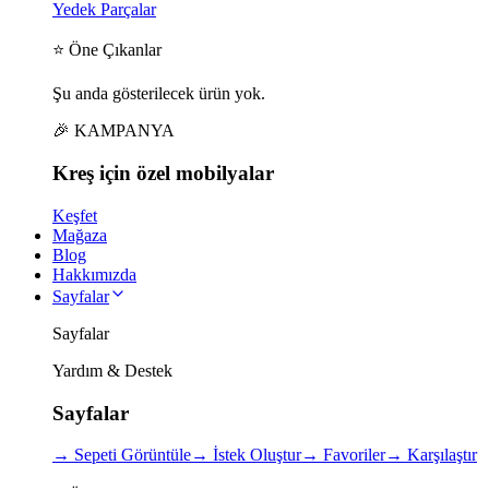
Yedek Parçalar
⭐ Öne Çıkanlar
Şu anda gösterilecek ürün yok.
🎉 KAMPANYA
Kreş için
özel
mobilyalar
Keşfet
Mağaza
Blog
Hakkımızda
Sayfalar
Sayfalar
Yardım & Destek
Sayfalar
→
Sepeti Görüntüle
→
İstek Oluştur
→
Favoriler
→
Karşılaştır