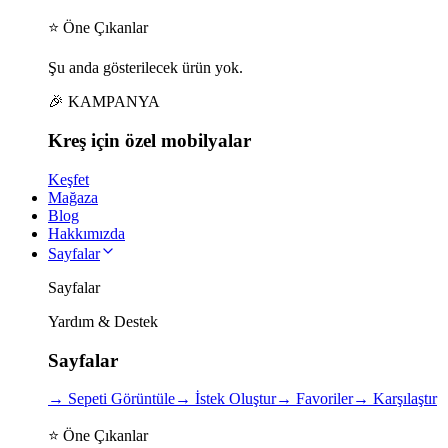
⭐ Öne Çıkanlar
Şu anda gösterilecek ürün yok.
🎉 KAMPANYA
Kreş için
özel
mobilyalar
Keşfet
Mağaza
Blog
Hakkımızda
Sayfalar
Sayfalar
Yardım & Destek
Sayfalar
→
Sepeti Görüntüle
→
İstek Oluştur
→
Favoriler
→
Karşılaştır
⭐ Öne Çıkanlar