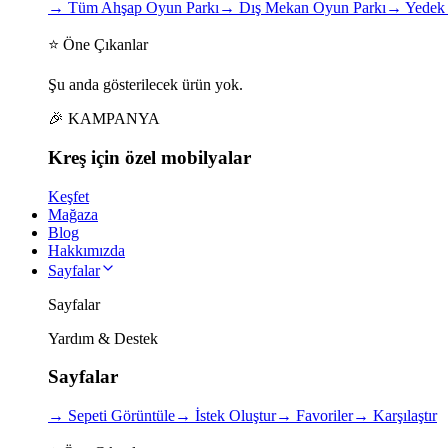
→
Tüm Ahşap Oyun Parkı
→
Dış Mekan Oyun Parkı
→
Yedek 
⭐ Öne Çıkanlar
Şu anda gösterilecek ürün yok.
🎉 KAMPANYA
Kreş için
özel
mobilyalar
Keşfet
Mağaza
Blog
Hakkımızda
Sayfalar
Sayfalar
Yardım & Destek
Sayfalar
→
Sepeti Görüntüle
→
İstek Oluştur
→
Favoriler
→
Karşılaştır