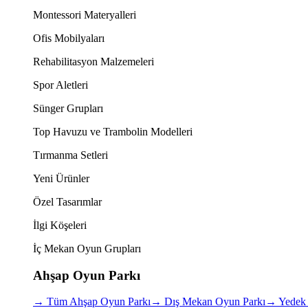
Montessori Materyalleri
Ofis Mobilyaları
Rehabilitasyon Malzemeleri
Spor Aletleri
Sünger Grupları
Top Havuzu ve Trambolin Modelleri
Tırmanma Setleri
Yeni Ürünler
Özel Tasarımlar
İlgi Köşeleri
İç Mekan Oyun Grupları
Ahşap Oyun Parkı
→
Tüm Ahşap Oyun Parkı
→
Dış Mekan Oyun Parkı
→
Yedek 