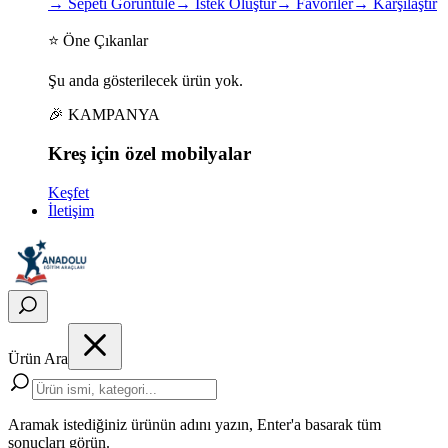
→
Sepeti Görüntüle
→
İstek Oluştur
→
Favoriler
→
Karşılaştır
⭐ Öne Çıkanlar
Şu anda gösterilecek ürün yok.
🎉 KAMPANYA
Kreş için
özel
mobilyalar
Keşfet
İletişim
Ürün Ara
Aramak istediğiniz ürünün adını yazın, Enter'a basarak tüm
sonuçları görün.