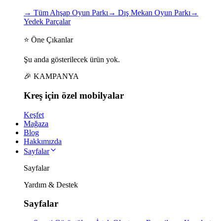
→
Tüm Ahşap Oyun Parkı
→
Dış Mekan Oyun Parkı
→
Yedek Parçalar
⭐ Öne Çıkanlar
Şu anda gösterilecek ürün yok.
🎉 KAMPANYA
Kreş için
özel
mobilyalar
Keşfet
Mağaza
Blog
Hakkımızda
Sayfalar
Sayfalar
Yardım & Destek
Sayfalar