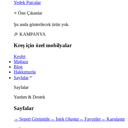
Yedek Parçalar
⭐ Öne Çıkanlar
Şu anda gösterilecek ürün yok.
🎉 KAMPANYA
Kreş için
özel
mobilyalar
Keşfet
Mağaza
Blog
Hakkımızda
Sayfalar
Sayfalar
Yardım & Destek
Sayfalar
→
Sepeti Görüntüle
→
İstek Oluştur
→
Favoriler
→
Karşılaştır