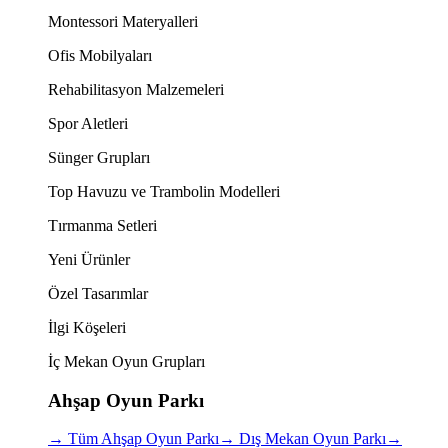
Montessori Materyalleri
Ofis Mobilyaları
Rehabilitasyon Malzemeleri
Spor Aletleri
Sünger Grupları
Top Havuzu ve Trambolin Modelleri
Tırmanma Setleri
Yeni Ürünler
Özel Tasarımlar
İlgi Köşeleri
İç Mekan Oyun Grupları
Ahşap Oyun Parkı
→
Tüm Ahşap Oyun Parkı
→
Dış Mekan Oyun Parkı
→