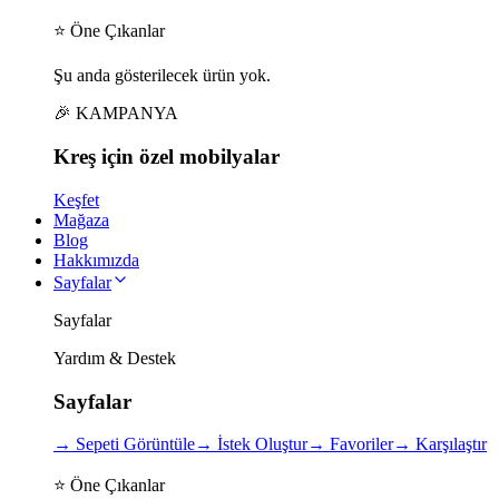
⭐ Öne Çıkanlar
Şu anda gösterilecek ürün yok.
🎉 KAMPANYA
Kreş için
özel
mobilyalar
Keşfet
Mağaza
Blog
Hakkımızda
Sayfalar
Sayfalar
Yardım & Destek
Sayfalar
→
Sepeti Görüntüle
→
İstek Oluştur
→
Favoriler
→
Karşılaştır
⭐ Öne Çıkanlar