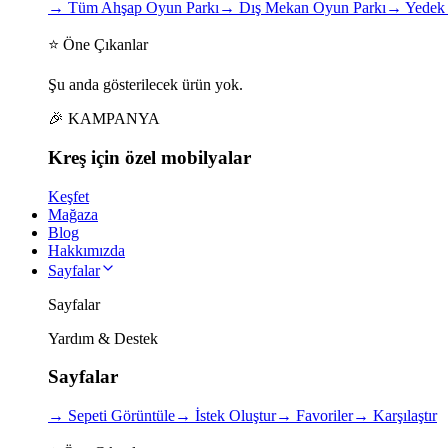
→
Tüm Ahşap Oyun Parkı
→
Dış Mekan Oyun Parkı
→
Yedek 
⭐ Öne Çıkanlar
Şu anda gösterilecek ürün yok.
🎉 KAMPANYA
Kreş için
özel
mobilyalar
Keşfet
Mağaza
Blog
Hakkımızda
Sayfalar
Sayfalar
Yardım & Destek
Sayfalar
→
Sepeti Görüntüle
→
İstek Oluştur
→
Favoriler
→
Karşılaştır