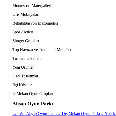
Montessori Materyalleri
Ofis Mobilyaları
Rehabilitasyon Malzemeleri
Spor Aletleri
Sünger Grupları
Top Havuzu ve Trambolin Modelleri
Tırmanma Setleri
Yeni Ürünler
Özel Tasarımlar
İlgi Köşeleri
İç Mekan Oyun Grupları
Ahşap Oyun Parkı
→
Tüm Ahşap Oyun Parkı
→
Dış Mekan Oyun Parkı
→
Yedek 