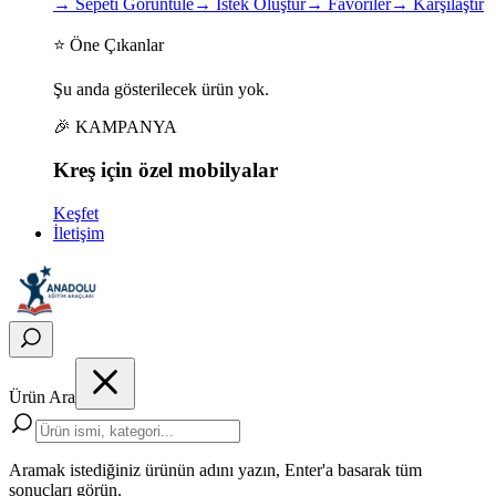
→
Sepeti Görüntüle
→
İstek Oluştur
→
Favoriler
→
Karşılaştır
⭐ Öne Çıkanlar
Şu anda gösterilecek ürün yok.
🎉 KAMPANYA
Kreş için
özel
mobilyalar
Keşfet
İletişim
Ürün Ara
Aramak istediğiniz ürünün adını yazın, Enter'a basarak tüm
sonuçları görün.