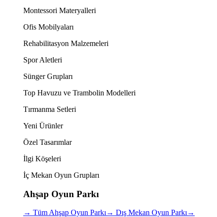
Montessori Materyalleri
Ofis Mobilyaları
Rehabilitasyon Malzemeleri
Spor Aletleri
Sünger Grupları
Top Havuzu ve Trambolin Modelleri
Tırmanma Setleri
Yeni Ürünler
Özel Tasarımlar
İlgi Köşeleri
İç Mekan Oyun Grupları
Ahşap Oyun Parkı
→
Tüm Ahşap Oyun Parkı
→
Dış Mekan Oyun Parkı
→