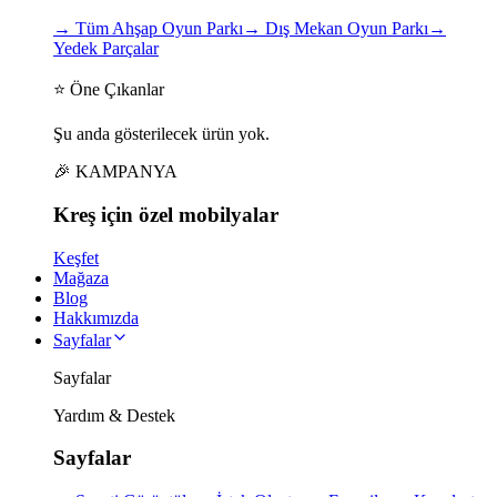
→
Tüm Ahşap Oyun Parkı
→
Dış Mekan Oyun Parkı
→
Yedek Parçalar
⭐ Öne Çıkanlar
Şu anda gösterilecek ürün yok.
🎉 KAMPANYA
Kreş için
özel
mobilyalar
Keşfet
Mağaza
Blog
Hakkımızda
Sayfalar
Sayfalar
Yardım & Destek
Sayfalar