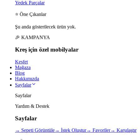
Yedek Parçalar
⭐ Öne Çıkanlar
Şu anda gösterilecek ürün yok.
🎉 KAMPANYA
Kreş için
özel
mobilyalar
Keşfet
Mağaza
Blog
Hakkımızda
Sayfalar
Sayfalar
Yardım & Destek
Sayfalar
→
Sepeti Görüntüle
→
İstek Oluştur
→
Favoriler
→
Karşılaştır