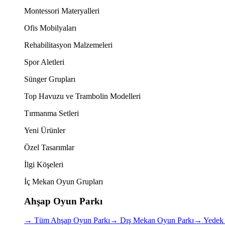
Montessori Materyalleri
Ofis Mobilyaları
Rehabilitasyon Malzemeleri
Spor Aletleri
Sünger Grupları
Top Havuzu ve Trambolin Modelleri
Tırmanma Setleri
Yeni Ürünler
Özel Tasarımlar
İlgi Köşeleri
İç Mekan Oyun Grupları
Ahşap Oyun Parkı
→
Tüm Ahşap Oyun Parkı
→
Dış Mekan Oyun Parkı
→
Yedek 