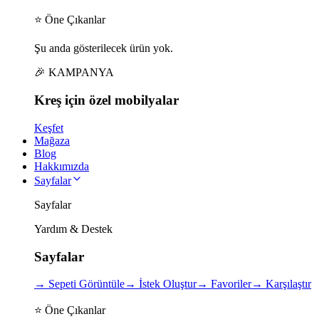
⭐ Öne Çıkanlar
Şu anda gösterilecek ürün yok.
🎉 KAMPANYA
Kreş için
özel
mobilyalar
Keşfet
Mağaza
Blog
Hakkımızda
Sayfalar
Sayfalar
Yardım & Destek
Sayfalar
→
Sepeti Görüntüle
→
İstek Oluştur
→
Favoriler
→
Karşılaştır
⭐ Öne Çıkanlar