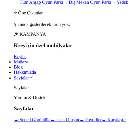
→
Tüm Ahşap Oyun Parkı
→
Dış Mekan Oyun Parkı
→
Yedek 
⭐ Öne Çıkanlar
Şu anda gösterilecek ürün yok.
🎉 KAMPANYA
Kreş için
özel
mobilyalar
Keşfet
Mağaza
Blog
Hakkımızda
Sayfalar
Sayfalar
Yardım & Destek
Sayfalar
→
Sepeti Görüntüle
→
İstek Oluştur
→
Favoriler
→
Karşılaştır