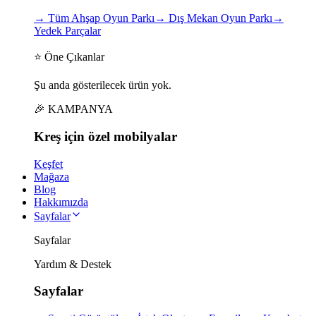
→
Tüm Ahşap Oyun Parkı
→
Dış Mekan Oyun Parkı
→
Yedek Parçalar
⭐ Öne Çıkanlar
Şu anda gösterilecek ürün yok.
🎉 KAMPANYA
Kreş için
özel
mobilyalar
Keşfet
Mağaza
Blog
Hakkımızda
Sayfalar
Sayfalar
Yardım & Destek
Sayfalar