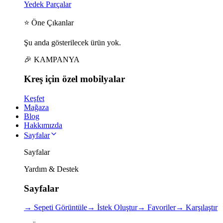
Yedek Parçalar
⭐ Öne Çıkanlar
Şu anda gösterilecek ürün yok.
🎉 KAMPANYA
Kreş için
özel
mobilyalar
Keşfet
Mağaza
Blog
Hakkımızda
Sayfalar
Sayfalar
Yardım & Destek
Sayfalar
→
Sepeti Görüntüle
→
İstek Oluştur
→
Favoriler
→
Karşılaştır