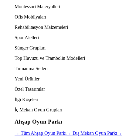
Montessori Materyalleri
Ofis Mobilyaları
Rehabilitasyon Malzemeleri
Spor Aletleri
Sünger Grupları
Top Havuzu ve Trambolin Modelleri
Tırmanma Setleri
Yeni Ürünler
Özel Tasarımlar
İlgi Köşeleri
İç Mekan Oyun Grupları
Ahşap Oyun Parkı
→
Tüm Ahşap Oyun Parkı
→
Dış Mekan Oyun Parkı
→