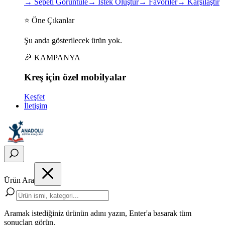
→
Sepeti Görüntüle
→
İstek Oluştur
→
Favoriler
→
Karşılaştır
⭐ Öne Çıkanlar
Şu anda gösterilecek ürün yok.
🎉 KAMPANYA
Kreş için
özel
mobilyalar
Keşfet
İletişim
Ürün Ara
Aramak istediğiniz ürünün adını yazın, Enter'a basarak tüm
sonuçları görün.