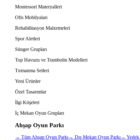
Montessori Materyalleri
Ofis Mobilyaları
Rehabilitasyon Malzemeleri
Spor Aletleri
Sünger Grupları
Top Havuzu ve Trambolin Modelleri
Tırmanma Setleri
Yeni Ürünler
Özel Tasarımlar
İlgi Köşeleri
İç Mekan Oyun Grupları
Ahşap Oyun Parkı
→
Tüm Ahşap Oyun Parkı
→
Dış Mekan Oyun Parkı
→
Yedek 