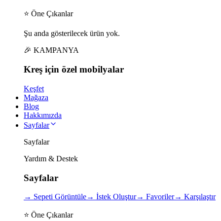
⭐ Öne Çıkanlar
Şu anda gösterilecek ürün yok.
🎉 KAMPANYA
Kreş için
özel
mobilyalar
Keşfet
Mağaza
Blog
Hakkımızda
Sayfalar
Sayfalar
Yardım & Destek
Sayfalar
→
Sepeti Görüntüle
→
İstek Oluştur
→
Favoriler
→
Karşılaştır
⭐ Öne Çıkanlar