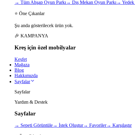
→
Tüm Ahşap Oyun Parkı
→
Dış Mekan Oyun Parkı
→
Yedek 
⭐ Öne Çıkanlar
Şu anda gösterilecek ürün yok.
🎉 KAMPANYA
Kreş için
özel
mobilyalar
Keşfet
Mağaza
Blog
Hakkımızda
Sayfalar
Sayfalar
Yardım & Destek
Sayfalar
→
Sepeti Görüntüle
→
İstek Oluştur
→
Favoriler
→
Karşılaştır