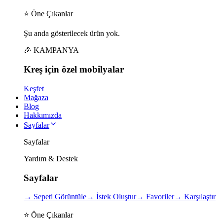
⭐ Öne Çıkanlar
Şu anda gösterilecek ürün yok.
🎉 KAMPANYA
Kreş için
özel
mobilyalar
Keşfet
Mağaza
Blog
Hakkımızda
Sayfalar
Sayfalar
Yardım & Destek
Sayfalar
→
Sepeti Görüntüle
→
İstek Oluştur
→
Favoriler
→
Karşılaştır
⭐ Öne Çıkanlar