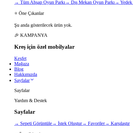
→
Tüm Ahşap Oyun Parkı
→
Dış Mekan Oyun Parkı
→
Yedek 
⭐ Öne Çıkanlar
Şu anda gösterilecek ürün yok.
🎉 KAMPANYA
Kreş için
özel
mobilyalar
Keşfet
Mağaza
Blog
Hakkımızda
Sayfalar
Sayfalar
Yardım & Destek
Sayfalar
→
Sepeti Görüntüle
→
İstek Oluştur
→
Favoriler
→
Karşılaştır