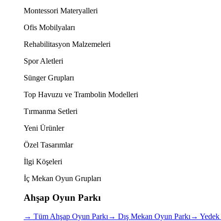
Montessori Materyalleri
Ofis Mobilyaları
Rehabilitasyon Malzemeleri
Spor Aletleri
Sünger Grupları
Top Havuzu ve Trambolin Modelleri
Tırmanma Setleri
Yeni Ürünler
Özel Tasarımlar
İlgi Köşeleri
İç Mekan Oyun Grupları
Ahşap Oyun Parkı
→
Tüm Ahşap Oyun Parkı
→
Dış Mekan Oyun Parkı
→
Yedek 