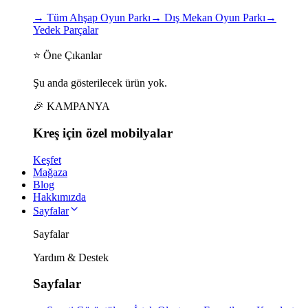
→
Tüm Ahşap Oyun Parkı
→
Dış Mekan Oyun Parkı
→
Yedek Parçalar
⭐ Öne Çıkanlar
Şu anda gösterilecek ürün yok.
🎉 KAMPANYA
Kreş için
özel
mobilyalar
Keşfet
Mağaza
Blog
Hakkımızda
Sayfalar
Sayfalar
Yardım & Destek
Sayfalar