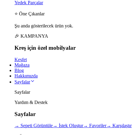
Yedek Parçalar
⭐ Öne Çıkanlar
Şu anda gösterilecek ürün yok.
🎉 KAMPANYA
Kreş için
özel
mobilyalar
Keşfet
Mağaza
Blog
Hakkımızda
Sayfalar
Sayfalar
Yardım & Destek
Sayfalar
→
Sepeti Görüntüle
→
İstek Oluştur
→
Favoriler
→
Karşılaştır