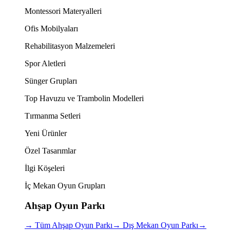
Montessori Materyalleri
Ofis Mobilyaları
Rehabilitasyon Malzemeleri
Spor Aletleri
Sünger Grupları
Top Havuzu ve Trambolin Modelleri
Tırmanma Setleri
Yeni Ürünler
Özel Tasarımlar
İlgi Köşeleri
İç Mekan Oyun Grupları
Ahşap Oyun Parkı
→
Tüm Ahşap Oyun Parkı
→
Dış Mekan Oyun Parkı
→