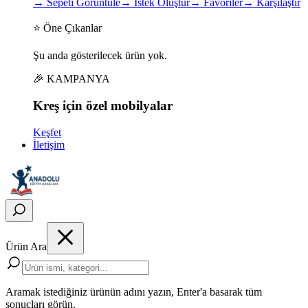
→
Sepeti Görüntüle
→
İstek Oluştur
→
Favoriler
→
Karşılaştır
⭐ Öne Çıkanlar
Şu anda gösterilecek ürün yok.
🎉 KAMPANYA
Kreş için
özel
mobilyalar
Keşfet
İletişim
Ürün Ara
Aramak istediğiniz ürünün adını yazın, Enter'a basarak tüm
sonuçları görün.