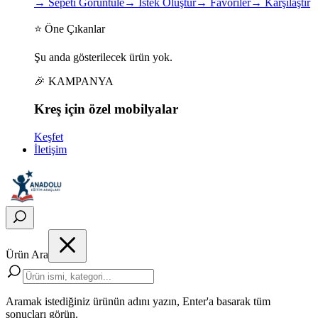
→
Sepeti Görüntüle
→
İstek Oluştur
→
Favoriler
→
Karşılaştır
⭐ Öne Çıkanlar
Şu anda gösterilecek ürün yok.
🎉 KAMPANYA
Kreş için
özel
mobilyalar
Keşfet
İletişim
Ürün Ara
Aramak istediğiniz ürünün adını yazın, Enter'a basarak tüm
sonuçları görün.