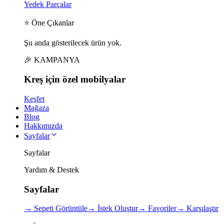
Yedek Parçalar
⭐ Öne Çıkanlar
Şu anda gösterilecek ürün yok.
🎉 KAMPANYA
Kreş için
özel
mobilyalar
Keşfet
Mağaza
Blog
Hakkımızda
Sayfalar
Sayfalar
Yardım & Destek
Sayfalar
→
Sepeti Görüntüle
→
İstek Oluştur
→
Favoriler
→
Karşılaştır