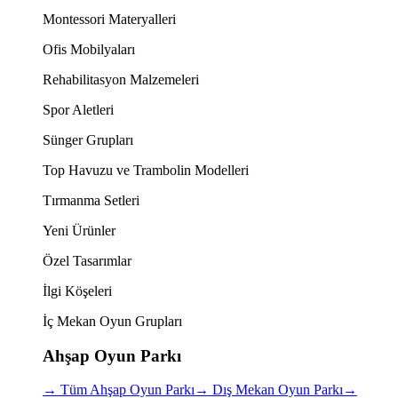
Montessori Materyalleri
Ofis Mobilyaları
Rehabilitasyon Malzemeleri
Spor Aletleri
Sünger Grupları
Top Havuzu ve Trambolin Modelleri
Tırmanma Setleri
Yeni Ürünler
Özel Tasarımlar
İlgi Köşeleri
İç Mekan Oyun Grupları
Ahşap Oyun Parkı
→
Tüm Ahşap Oyun Parkı
→
Dış Mekan Oyun Parkı
→