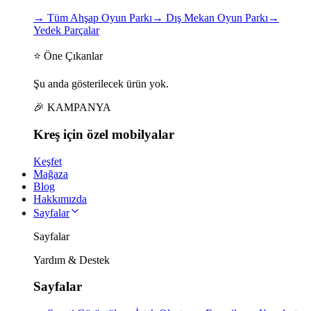
→
Tüm Ahşap Oyun Parkı
→
Dış Mekan Oyun Parkı
→
Yedek Parçalar
⭐ Öne Çıkanlar
Şu anda gösterilecek ürün yok.
🎉 KAMPANYA
Kreş için
özel
mobilyalar
Keşfet
Mağaza
Blog
Hakkımızda
Sayfalar
Sayfalar
Yardım & Destek
Sayfalar