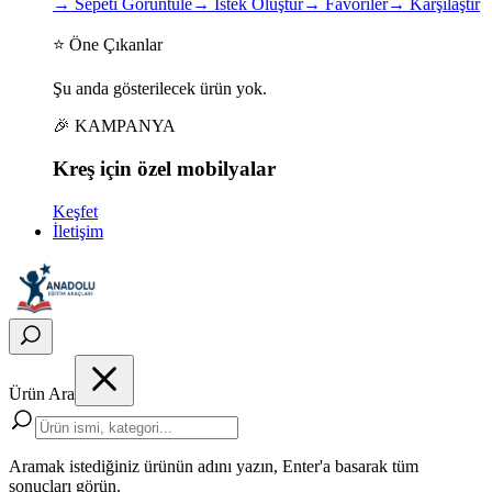
→
Sepeti Görüntüle
→
İstek Oluştur
→
Favoriler
→
Karşılaştır
⭐ Öne Çıkanlar
Şu anda gösterilecek ürün yok.
🎉 KAMPANYA
Kreş için
özel
mobilyalar
Keşfet
İletişim
Ürün Ara
Aramak istediğiniz ürünün adını yazın, Enter'a basarak tüm
sonuçları görün.