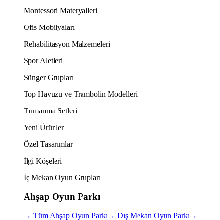
Montessori Materyalleri
Ofis Mobilyaları
Rehabilitasyon Malzemeleri
Spor Aletleri
Sünger Grupları
Top Havuzu ve Trambolin Modelleri
Tırmanma Setleri
Yeni Ürünler
Özel Tasarımlar
İlgi Köşeleri
İç Mekan Oyun Grupları
Ahşap Oyun Parkı
→
Tüm Ahşap Oyun Parkı
→
Dış Mekan Oyun Parkı
→