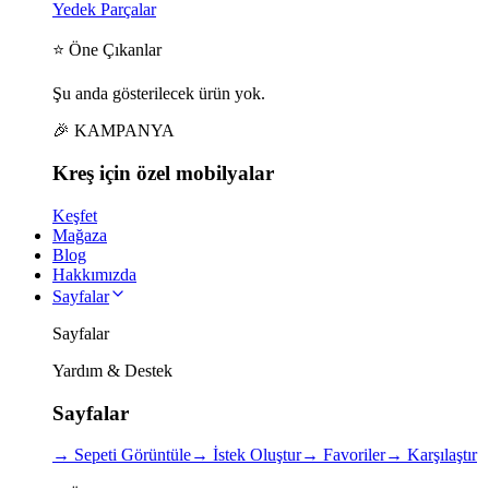
Yedek Parçalar
⭐ Öne Çıkanlar
Şu anda gösterilecek ürün yok.
🎉 KAMPANYA
Kreş için
özel
mobilyalar
Keşfet
Mağaza
Blog
Hakkımızda
Sayfalar
Sayfalar
Yardım & Destek
Sayfalar
→
Sepeti Görüntüle
→
İstek Oluştur
→
Favoriler
→
Karşılaştır