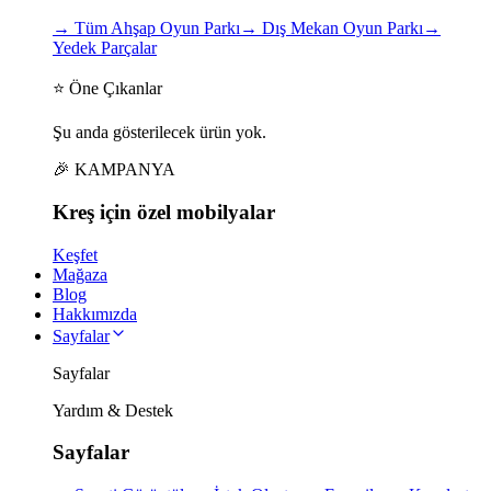
→
Tüm Ahşap Oyun Parkı
→
Dış Mekan Oyun Parkı
→
Yedek Parçalar
⭐ Öne Çıkanlar
Şu anda gösterilecek ürün yok.
🎉 KAMPANYA
Kreş için
özel
mobilyalar
Keşfet
Mağaza
Blog
Hakkımızda
Sayfalar
Sayfalar
Yardım & Destek
Sayfalar