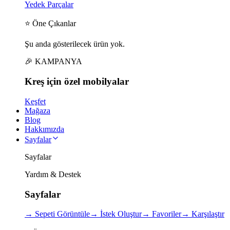
Yedek Parçalar
⭐ Öne Çıkanlar
Şu anda gösterilecek ürün yok.
🎉 KAMPANYA
Kreş için
özel
mobilyalar
Keşfet
Mağaza
Blog
Hakkımızda
Sayfalar
Sayfalar
Yardım & Destek
Sayfalar
→
Sepeti Görüntüle
→
İstek Oluştur
→
Favoriler
→
Karşılaştır