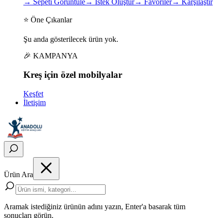
→
Sepeti Görüntüle
→
İstek Oluştur
→
Favoriler
→
Karşılaştır
⭐ Öne Çıkanlar
Şu anda gösterilecek ürün yok.
🎉 KAMPANYA
Kreş için
özel
mobilyalar
Keşfet
İletişim
Ürün Ara
Aramak istediğiniz ürünün adını yazın, Enter'a basarak tüm
sonuçları görün.