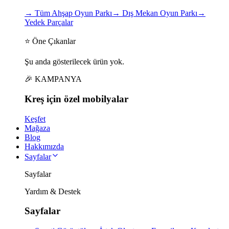
→
Tüm Ahşap Oyun Parkı
→
Dış Mekan Oyun Parkı
→
Yedek Parçalar
⭐ Öne Çıkanlar
Şu anda gösterilecek ürün yok.
🎉 KAMPANYA
Kreş için
özel
mobilyalar
Keşfet
Mağaza
Blog
Hakkımızda
Sayfalar
Sayfalar
Yardım & Destek
Sayfalar