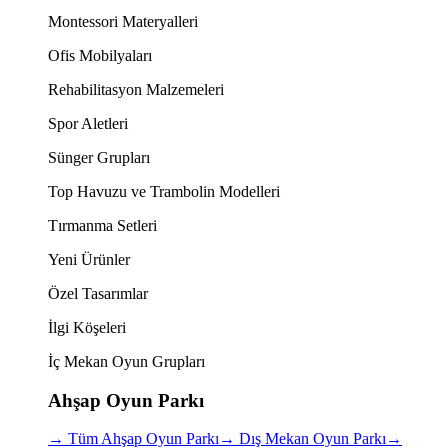
Montessori Materyalleri
Ofis Mobilyaları
Rehabilitasyon Malzemeleri
Spor Aletleri
Sünger Grupları
Top Havuzu ve Trambolin Modelleri
Tırmanma Setleri
Yeni Ürünler
Özel Tasarımlar
İlgi Köşeleri
İç Mekan Oyun Grupları
Ahşap Oyun Parkı
→
Tüm Ahşap Oyun Parkı
→
Dış Mekan Oyun Parkı
→