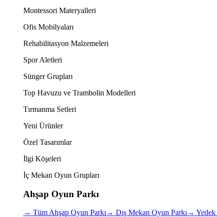
Montessori Materyalleri
Ofis Mobilyaları
Rehabilitasyon Malzemeleri
Spor Aletleri
Sünger Grupları
Top Havuzu ve Trambolin Modelleri
Tırmanma Setleri
Yeni Ürünler
Özel Tasarımlar
İlgi Köşeleri
İç Mekan Oyun Grupları
Ahşap Oyun Parkı
→
Tüm Ahşap Oyun Parkı
→
Dış Mekan Oyun Parkı
→
Yedek 