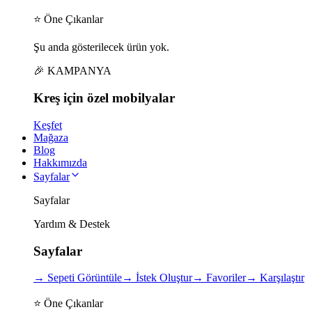
⭐ Öne Çıkanlar
Şu anda gösterilecek ürün yok.
🎉 KAMPANYA
Kreş için
özel
mobilyalar
Keşfet
Mağaza
Blog
Hakkımızda
Sayfalar
Sayfalar
Yardım & Destek
Sayfalar
→
Sepeti Görüntüle
→
İstek Oluştur
→
Favoriler
→
Karşılaştır
⭐ Öne Çıkanlar