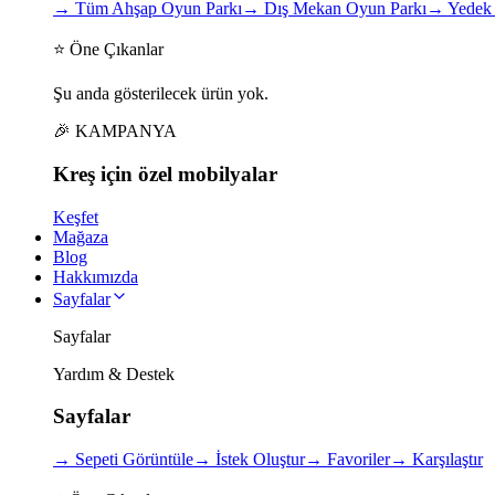
→
Tüm Ahşap Oyun Parkı
→
Dış Mekan Oyun Parkı
→
Yedek 
⭐ Öne Çıkanlar
Şu anda gösterilecek ürün yok.
🎉 KAMPANYA
Kreş için
özel
mobilyalar
Keşfet
Mağaza
Blog
Hakkımızda
Sayfalar
Sayfalar
Yardım & Destek
Sayfalar
→
Sepeti Görüntüle
→
İstek Oluştur
→
Favoriler
→
Karşılaştır