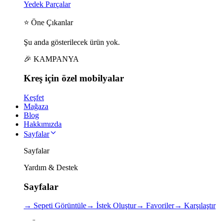
Yedek Parçalar
⭐ Öne Çıkanlar
Şu anda gösterilecek ürün yok.
🎉 KAMPANYA
Kreş için
özel
mobilyalar
Keşfet
Mağaza
Blog
Hakkımızda
Sayfalar
Sayfalar
Yardım & Destek
Sayfalar
→
Sepeti Görüntüle
→
İstek Oluştur
→
Favoriler
→
Karşılaştır