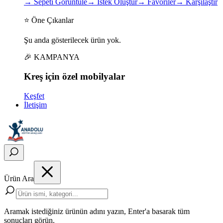
→
Sepeti Görüntüle
→
İstek Oluştur
→
Favoriler
→
Karşılaştır
⭐ Öne Çıkanlar
Şu anda gösterilecek ürün yok.
🎉 KAMPANYA
Kreş için
özel
mobilyalar
Keşfet
İletişim
Ürün Ara
Aramak istediğiniz ürünün adını yazın, Enter'a basarak tüm
sonuçları görün.