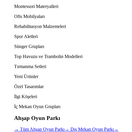
Montessori Materyalleri
Ofis Mobilyaları
Rehabilitasyon Malzemeleri
Spor Aletleri
Sünger Grupları
Top Havuzu ve Trambolin Modelleri
Tırmanma Setleri
Yeni Ürünler
Özel Tasarımlar
İlgi Köşeleri
İç Mekan Oyun Grupları
Ahşap Oyun Parkı
→
Tüm Ahşap Oyun Parkı
→
Dış Mekan Oyun Parkı
→