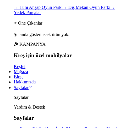
→
Tüm Ahşap Oyun Parkı
→
Dış Mekan Oyun Parkı
→
Yedek Parçalar
⭐ Öne Çıkanlar
Şu anda gösterilecek ürün yok.
🎉 KAMPANYA
Kreş için
özel
mobilyalar
Keşfet
Mağaza
Blog
Hakkımızda
Sayfalar
Sayfalar
Yardım & Destek
Sayfalar