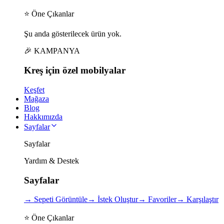
⭐ Öne Çıkanlar
Şu anda gösterilecek ürün yok.
🎉 KAMPANYA
Kreş için
özel
mobilyalar
Keşfet
Mağaza
Blog
Hakkımızda
Sayfalar
Sayfalar
Yardım & Destek
Sayfalar
→
Sepeti Görüntüle
→
İstek Oluştur
→
Favoriler
→
Karşılaştır
⭐ Öne Çıkanlar