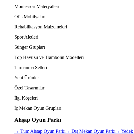
Montessori Materyalleri
Ofis Mobilyaları
Rehabilitasyon Malzemeleri
Spor Aletleri
Sünger Grupları
Top Havuzu ve Trambolin Modelleri
Tırmanma Setleri
Yeni Ürünler
Özel Tasarımlar
İlgi Köşeleri
İç Mekan Oyun Grupları
Ahşap Oyun Parkı
→
Tüm Ahşap Oyun Parkı
→
Dış Mekan Oyun Parkı
→
Yedek 