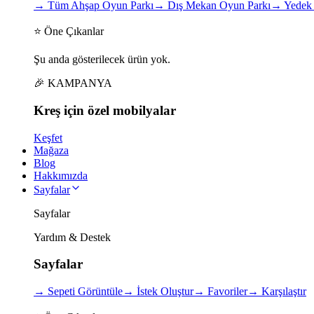
→
Tüm Ahşap Oyun Parkı
→
Dış Mekan Oyun Parkı
→
Yedek 
⭐ Öne Çıkanlar
Şu anda gösterilecek ürün yok.
🎉 KAMPANYA
Kreş için
özel
mobilyalar
Keşfet
Mağaza
Blog
Hakkımızda
Sayfalar
Sayfalar
Yardım & Destek
Sayfalar
→
Sepeti Görüntüle
→
İstek Oluştur
→
Favoriler
→
Karşılaştır