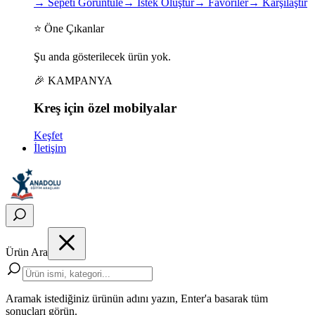
→
Sepeti Görüntüle
→
İstek Oluştur
→
Favoriler
→
Karşılaştır
⭐ Öne Çıkanlar
Şu anda gösterilecek ürün yok.
🎉 KAMPANYA
Kreş için
özel
mobilyalar
Keşfet
İletişim
Ürün Ara
Aramak istediğiniz ürünün adını yazın, Enter'a basarak tüm
sonuçları görün.