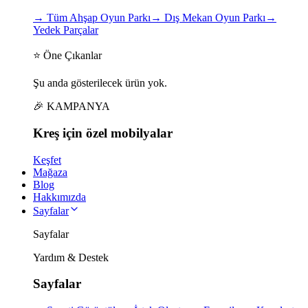
→
Tüm Ahşap Oyun Parkı
→
Dış Mekan Oyun Parkı
→
Yedek Parçalar
⭐ Öne Çıkanlar
Şu anda gösterilecek ürün yok.
🎉 KAMPANYA
Kreş için
özel
mobilyalar
Keşfet
Mağaza
Blog
Hakkımızda
Sayfalar
Sayfalar
Yardım & Destek
Sayfalar