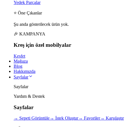
Yedek Parçalar
⭐ Öne Çıkanlar
Şu anda gösterilecek ürün yok.
🎉 KAMPANYA
Kreş için
özel
mobilyalar
Keşfet
Mağaza
Blog
Hakkımızda
Sayfalar
Sayfalar
Yardım & Destek
Sayfalar
→
Sepeti Görüntüle
→
İstek Oluştur
→
Favoriler
→
Karşılaştır