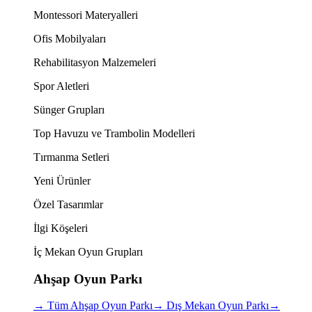
Montessori Materyalleri
Ofis Mobilyaları
Rehabilitasyon Malzemeleri
Spor Aletleri
Sünger Grupları
Top Havuzu ve Trambolin Modelleri
Tırmanma Setleri
Yeni Ürünler
Özel Tasarımlar
İlgi Köşeleri
İç Mekan Oyun Grupları
Ahşap Oyun Parkı
→
Tüm Ahşap Oyun Parkı
→
Dış Mekan Oyun Parkı
→