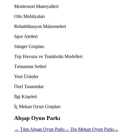
Montessori Materyalleri
Ofis Mobilyaları
Rehabilitasyon Malzemeleri
Spor Aletleri
Sünger Grupları
Top Havuzu ve Trambolin Modelleri
Tırmanma Setleri
Yeni Ürünler
Özel Tasarımlar
İlgi Köşeleri
İç Mekan Oyun Grupları
Ahşap Oyun Parkı
→
Tüm Ahşap Oyun Parkı
→
Dış Mekan Oyun Parkı
→