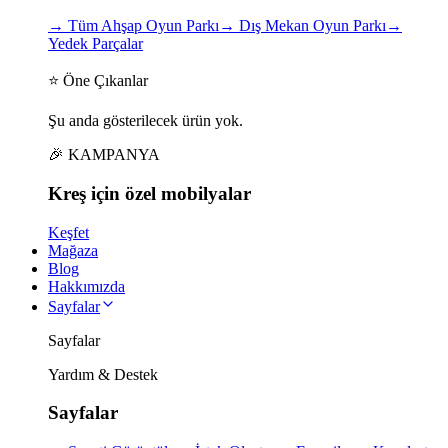
→
Tüm Ahşap Oyun Parkı
→
Dış Mekan Oyun Parkı
→
Yedek Parçalar
⭐ Öne Çıkanlar
Şu anda gösterilecek ürün yok.
🎉 KAMPANYA
Kreş için
özel
mobilyalar
Keşfet
Mağaza
Blog
Hakkımızda
Sayfalar
Sayfalar
Yardım & Destek
Sayfalar