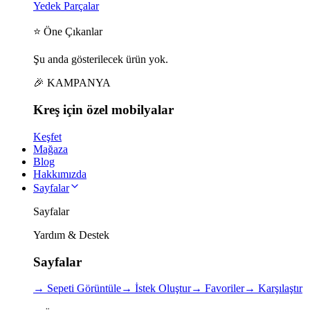
Yedek Parçalar
⭐ Öne Çıkanlar
Şu anda gösterilecek ürün yok.
🎉 KAMPANYA
Kreş için
özel
mobilyalar
Keşfet
Mağaza
Blog
Hakkımızda
Sayfalar
Sayfalar
Yardım & Destek
Sayfalar
→
Sepeti Görüntüle
→
İstek Oluştur
→
Favoriler
→
Karşılaştır