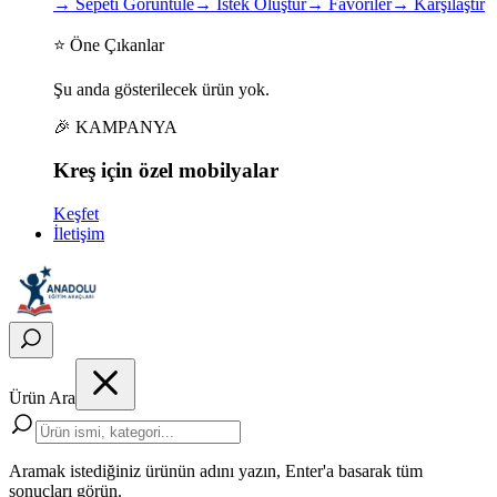
→
Sepeti Görüntüle
→
İstek Oluştur
→
Favoriler
→
Karşılaştır
⭐ Öne Çıkanlar
Şu anda gösterilecek ürün yok.
🎉 KAMPANYA
Kreş için
özel
mobilyalar
Keşfet
İletişim
Ürün Ara
Aramak istediğiniz ürünün adını yazın, Enter'a basarak tüm
sonuçları görün.