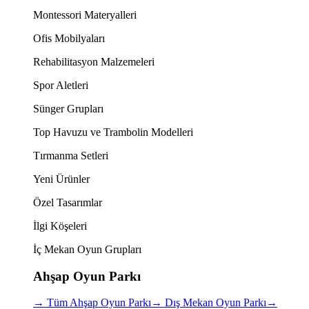
Montessori Materyalleri
Ofis Mobilyaları
Rehabilitasyon Malzemeleri
Spor Aletleri
Sünger Grupları
Top Havuzu ve Trambolin Modelleri
Tırmanma Setleri
Yeni Ürünler
Özel Tasarımlar
İlgi Köşeleri
İç Mekan Oyun Grupları
Ahşap Oyun Parkı
→
Tüm Ahşap Oyun Parkı
→
Dış Mekan Oyun Parkı
→