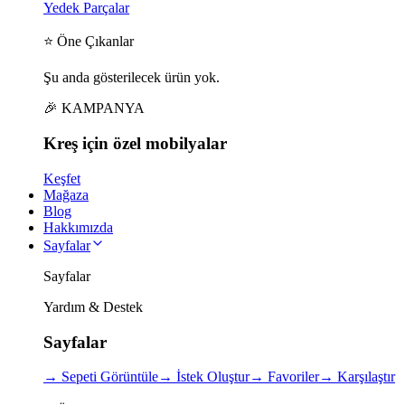
Yedek Parçalar
⭐ Öne Çıkanlar
Şu anda gösterilecek ürün yok.
🎉 KAMPANYA
Kreş için
özel
mobilyalar
Keşfet
Mağaza
Blog
Hakkımızda
Sayfalar
Sayfalar
Yardım & Destek
Sayfalar
→
Sepeti Görüntüle
→
İstek Oluştur
→
Favoriler
→
Karşılaştır