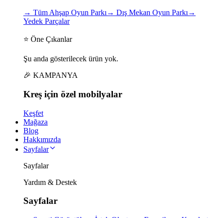
→
Tüm Ahşap Oyun Parkı
→
Dış Mekan Oyun Parkı
→
Yedek Parçalar
⭐ Öne Çıkanlar
Şu anda gösterilecek ürün yok.
🎉 KAMPANYA
Kreş için
özel
mobilyalar
Keşfet
Mağaza
Blog
Hakkımızda
Sayfalar
Sayfalar
Yardım & Destek
Sayfalar