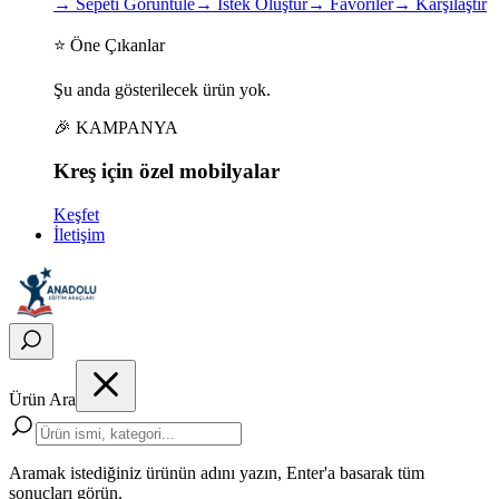
→
Sepeti Görüntüle
→
İstek Oluştur
→
Favoriler
→
Karşılaştır
⭐ Öne Çıkanlar
Şu anda gösterilecek ürün yok.
🎉 KAMPANYA
Kreş için
özel
mobilyalar
Keşfet
İletişim
Ürün Ara
Aramak istediğiniz ürünün adını yazın, Enter'a basarak tüm
sonuçları görün.