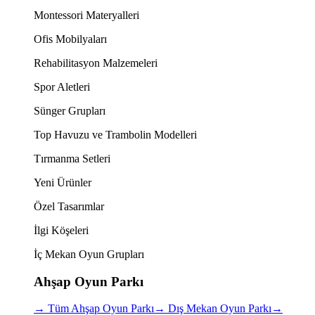
Montessori Materyalleri
Ofis Mobilyaları
Rehabilitasyon Malzemeleri
Spor Aletleri
Sünger Grupları
Top Havuzu ve Trambolin Modelleri
Tırmanma Setleri
Yeni Ürünler
Özel Tasarımlar
İlgi Köşeleri
İç Mekan Oyun Grupları
Ahşap Oyun Parkı
→
Tüm Ahşap Oyun Parkı
→
Dış Mekan Oyun Parkı
→