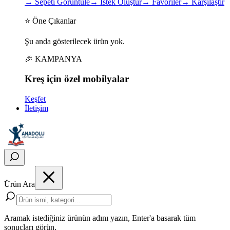
→
Sepeti Görüntüle
→
İstek Oluştur
→
Favoriler
→
Karşılaştır
⭐ Öne Çıkanlar
Şu anda gösterilecek ürün yok.
🎉 KAMPANYA
Kreş için
özel
mobilyalar
Keşfet
İletişim
Ürün Ara
Aramak istediğiniz ürünün adını yazın, Enter'a basarak tüm
sonuçları görün.