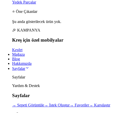
Yedek Parçalar
⭐ Öne Çıkanlar
Şu anda gösterilecek ürün yok.
🎉 KAMPANYA
Kreş için
özel
mobilyalar
Keşfet
Mağaza
Blog
Hakkımızda
Sayfalar
Sayfalar
Yardım & Destek
Sayfalar
→
Sepeti Görüntüle
→
İstek Oluştur
→
Favoriler
→
Karşılaştır