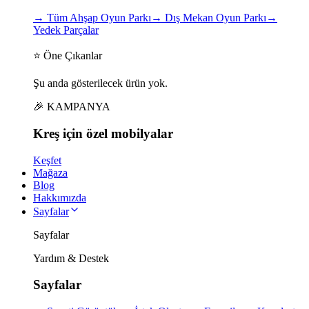
→
Tüm Ahşap Oyun Parkı
→
Dış Mekan Oyun Parkı
→
Yedek Parçalar
⭐ Öne Çıkanlar
Şu anda gösterilecek ürün yok.
🎉 KAMPANYA
Kreş için
özel
mobilyalar
Keşfet
Mağaza
Blog
Hakkımızda
Sayfalar
Sayfalar
Yardım & Destek
Sayfalar