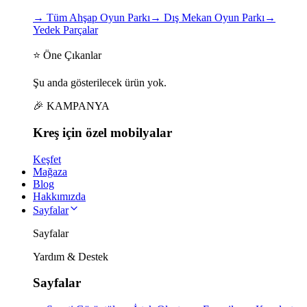
→
Tüm Ahşap Oyun Parkı
→
Dış Mekan Oyun Parkı
→
Yedek Parçalar
⭐ Öne Çıkanlar
Şu anda gösterilecek ürün yok.
🎉 KAMPANYA
Kreş için
özel
mobilyalar
Keşfet
Mağaza
Blog
Hakkımızda
Sayfalar
Sayfalar
Yardım & Destek
Sayfalar