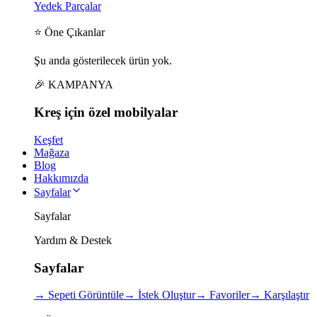
Yedek Parçalar
⭐ Öne Çıkanlar
Şu anda gösterilecek ürün yok.
🎉 KAMPANYA
Kreş için
özel
mobilyalar
Keşfet
Mağaza
Blog
Hakkımızda
Sayfalar
Sayfalar
Yardım & Destek
Sayfalar
→
Sepeti Görüntüle
→
İstek Oluştur
→
Favoriler
→
Karşılaştır