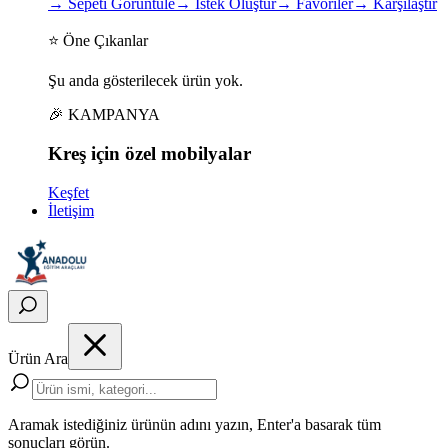
→
Sepeti Görüntüle
→
İstek Oluştur
→
Favoriler
→
Karşılaştır
⭐ Öne Çıkanlar
Şu anda gösterilecek ürün yok.
🎉 KAMPANYA
Kreş için
özel
mobilyalar
Keşfet
İletişim
Ürün Ara
Aramak istediğiniz ürünün adını yazın, Enter'a basarak tüm
sonuçları görün.