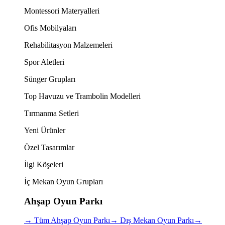
Montessori Materyalleri
Ofis Mobilyaları
Rehabilitasyon Malzemeleri
Spor Aletleri
Sünger Grupları
Top Havuzu ve Trambolin Modelleri
Tırmanma Setleri
Yeni Ürünler
Özel Tasarımlar
İlgi Köşeleri
İç Mekan Oyun Grupları
Ahşap Oyun Parkı
→
Tüm Ahşap Oyun Parkı
→
Dış Mekan Oyun Parkı
→