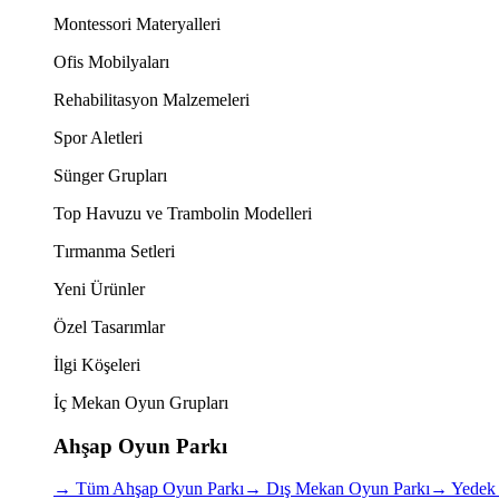
Montessori Materyalleri
Ofis Mobilyaları
Rehabilitasyon Malzemeleri
Spor Aletleri
Sünger Grupları
Top Havuzu ve Trambolin Modelleri
Tırmanma Setleri
Yeni Ürünler
Özel Tasarımlar
İlgi Köşeleri
İç Mekan Oyun Grupları
Ahşap Oyun Parkı
→
Tüm Ahşap Oyun Parkı
→
Dış Mekan Oyun Parkı
→
Yedek 