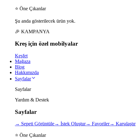
⭐ Öne Çıkanlar
Şu anda gösterilecek ürün yok.
🎉 KAMPANYA
Kreş için
özel
mobilyalar
Keşfet
Mağaza
Blog
Hakkımızda
Sayfalar
Sayfalar
Yardım & Destek
Sayfalar
→
Sepeti Görüntüle
→
İstek Oluştur
→
Favoriler
→
Karşılaştır
⭐ Öne Çıkanlar