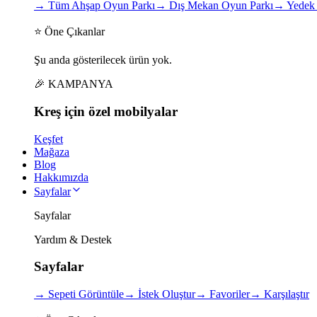
→
Tüm Ahşap Oyun Parkı
→
Dış Mekan Oyun Parkı
→
Yedek 
⭐ Öne Çıkanlar
Şu anda gösterilecek ürün yok.
🎉 KAMPANYA
Kreş için
özel
mobilyalar
Keşfet
Mağaza
Blog
Hakkımızda
Sayfalar
Sayfalar
Yardım & Destek
Sayfalar
→
Sepeti Görüntüle
→
İstek Oluştur
→
Favoriler
→
Karşılaştır