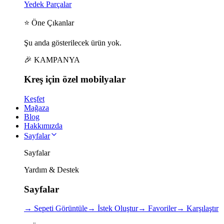
Yedek Parçalar
⭐ Öne Çıkanlar
Şu anda gösterilecek ürün yok.
🎉 KAMPANYA
Kreş için
özel
mobilyalar
Keşfet
Mağaza
Blog
Hakkımızda
Sayfalar
Sayfalar
Yardım & Destek
Sayfalar
→
Sepeti Görüntüle
→
İstek Oluştur
→
Favoriler
→
Karşılaştır