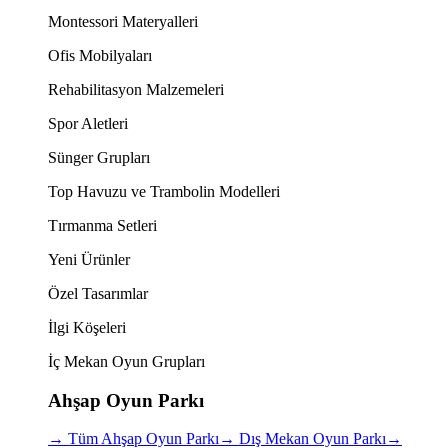
Montessori Materyalleri
Ofis Mobilyaları
Rehabilitasyon Malzemeleri
Spor Aletleri
Sünger Grupları
Top Havuzu ve Trambolin Modelleri
Tırmanma Setleri
Yeni Ürünler
Özel Tasarımlar
İlgi Köşeleri
İç Mekan Oyun Grupları
Ahşap Oyun Parkı
→
Tüm Ahşap Oyun Parkı
→
Dış Mekan Oyun Parkı
→