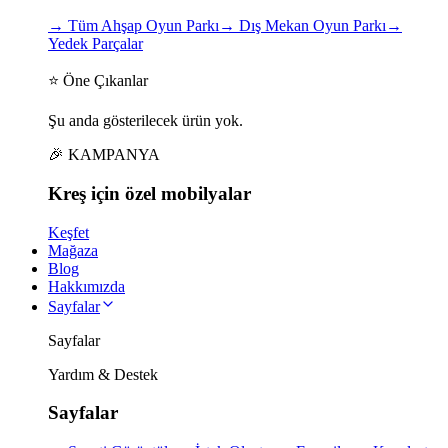
→
Tüm Ahşap Oyun Parkı
→
Dış Mekan Oyun Parkı
→
Yedek Parçalar
⭐ Öne Çıkanlar
Şu anda gösterilecek ürün yok.
🎉 KAMPANYA
Kreş için
özel
mobilyalar
Keşfet
Mağaza
Blog
Hakkımızda
Sayfalar
Sayfalar
Yardım & Destek
Sayfalar