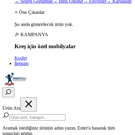
→
Sepeti Görüntüle
→
İstek Oluştur
→
Favoriler
→
Karşılaştır
⭐ Öne Çıkanlar
Şu anda gösterilecek ürün yok.
🎉 KAMPANYA
Kreş için
özel
mobilyalar
Keşfet
İletişim
Ürün Ara
Aramak istediğiniz ürünün adını yazın, Enter'a basarak tüm
sonuçları görün.