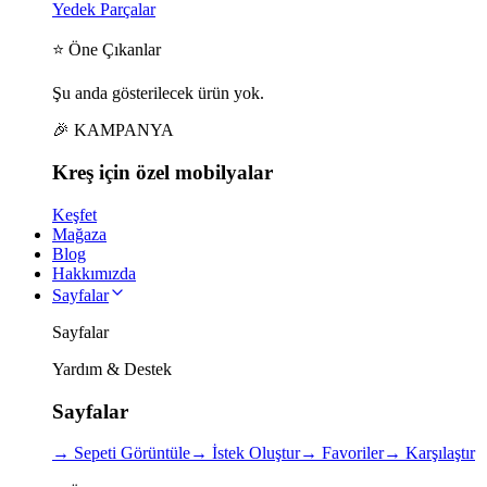
Yedek Parçalar
⭐ Öne Çıkanlar
Şu anda gösterilecek ürün yok.
🎉 KAMPANYA
Kreş için
özel
mobilyalar
Keşfet
Mağaza
Blog
Hakkımızda
Sayfalar
Sayfalar
Yardım & Destek
Sayfalar
→
Sepeti Görüntüle
→
İstek Oluştur
→
Favoriler
→
Karşılaştır