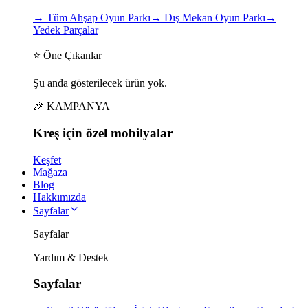
→
Tüm Ahşap Oyun Parkı
→
Dış Mekan Oyun Parkı
→
Yedek Parçalar
⭐ Öne Çıkanlar
Şu anda gösterilecek ürün yok.
🎉 KAMPANYA
Kreş için
özel
mobilyalar
Keşfet
Mağaza
Blog
Hakkımızda
Sayfalar
Sayfalar
Yardım & Destek
Sayfalar