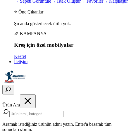
→
Sepeti Görüntüle
→
İstek Oluştur
→
Favoriler
→
Karşılaştır
⭐ Öne Çıkanlar
Şu anda gösterilecek ürün yok.
🎉 KAMPANYA
Kreş için
özel
mobilyalar
Keşfet
İletişim
Ürün Ara
Aramak istediğiniz ürünün adını yazın, Enter'a basarak tüm
sonuçları görün.