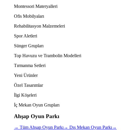
Montessori Materyalleri
Ofis Mobilyaları
Rehabilitasyon Malzemeleri
Spor Aletleri
Sünger Grupları
Top Havuzu ve Trambolin Modelleri
Tırmanma Setleri
Yeni Ürünler
Özel Tasarımlar
İlgi Köşeleri
İç Mekan Oyun Grupları
Ahşap Oyun Parkı
→
Tüm Ahşap Oyun Parkı
→
Dış Mekan Oyun Parkı
→