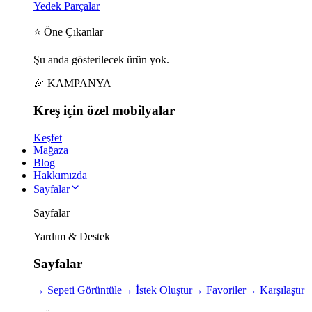
Yedek Parçalar
⭐ Öne Çıkanlar
Şu anda gösterilecek ürün yok.
🎉 KAMPANYA
Kreş için
özel
mobilyalar
Keşfet
Mağaza
Blog
Hakkımızda
Sayfalar
Sayfalar
Yardım & Destek
Sayfalar
→
Sepeti Görüntüle
→
İstek Oluştur
→
Favoriler
→
Karşılaştır