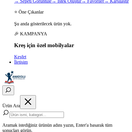
→
Sepeti Görüntüle
→
İstek Oluştur
→
Favoriler
→
Karşılaştır
⭐ Öne Çıkanlar
Şu anda gösterilecek ürün yok.
🎉 KAMPANYA
Kreş için
özel
mobilyalar
Keşfet
İletişim
Ürün Ara
Aramak istediğiniz ürünün adını yazın, Enter'a basarak tüm
sonuçları görün.