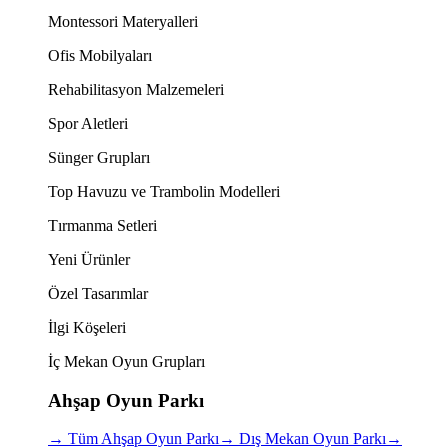
Montessori Materyalleri
Ofis Mobilyaları
Rehabilitasyon Malzemeleri
Spor Aletleri
Sünger Grupları
Top Havuzu ve Trambolin Modelleri
Tırmanma Setleri
Yeni Ürünler
Özel Tasarımlar
İlgi Köşeleri
İç Mekan Oyun Grupları
Ahşap Oyun Parkı
→
Tüm Ahşap Oyun Parkı
→
Dış Mekan Oyun Parkı
→