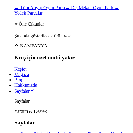
→
Tüm Ahşap Oyun Parkı
→
Dış Mekan Oyun Parkı
→
Yedek Parçalar
⭐ Öne Çıkanlar
Şu anda gösterilecek ürün yok.
🎉 KAMPANYA
Kreş için
özel
mobilyalar
Keşfet
Mağaza
Blog
Hakkımızda
Sayfalar
Sayfalar
Yardım & Destek
Sayfalar