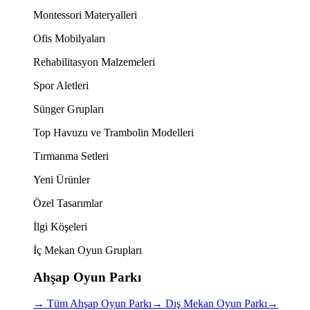
Montessori Materyalleri
Ofis Mobilyaları
Rehabilitasyon Malzemeleri
Spor Aletleri
Sünger Grupları
Top Havuzu ve Trambolin Modelleri
Tırmanma Setleri
Yeni Ürünler
Özel Tasarımlar
İlgi Köşeleri
İç Mekan Oyun Grupları
Ahşap Oyun Parkı
→
Tüm Ahşap Oyun Parkı
→
Dış Mekan Oyun Parkı
→