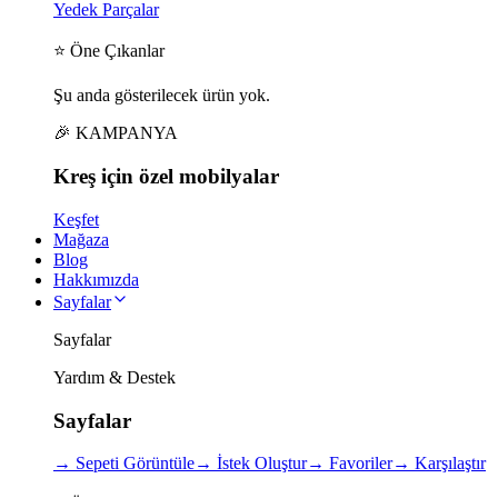
Yedek Parçalar
⭐ Öne Çıkanlar
Şu anda gösterilecek ürün yok.
🎉 KAMPANYA
Kreş için
özel
mobilyalar
Keşfet
Mağaza
Blog
Hakkımızda
Sayfalar
Sayfalar
Yardım & Destek
Sayfalar
→
Sepeti Görüntüle
→
İstek Oluştur
→
Favoriler
→
Karşılaştır