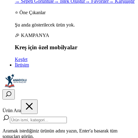
→
Sepeti Görüntüle
→
İstek Oluştur
→
Favoriler
→
Karşılaştır
⭐ Öne Çıkanlar
Şu anda gösterilecek ürün yok.
🎉 KAMPANYA
Kreş için
özel
mobilyalar
Keşfet
İletişim
Ürün Ara
Aramak istediğiniz ürünün adını yazın, Enter'a basarak tüm
sonuçları görün.