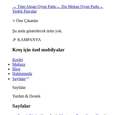
→
Tüm Ahşap Oyun Parkı
→
Dış Mekan Oyun Parkı
→
Yedek Parçalar
⭐ Öne Çıkanlar
Şu anda gösterilecek ürün yok.
🎉 KAMPANYA
Kreş için
özel
mobilyalar
Keşfet
Mağaza
Blog
Hakkımızda
Sayfalar
Sayfalar
Yardım & Destek
Sayfalar