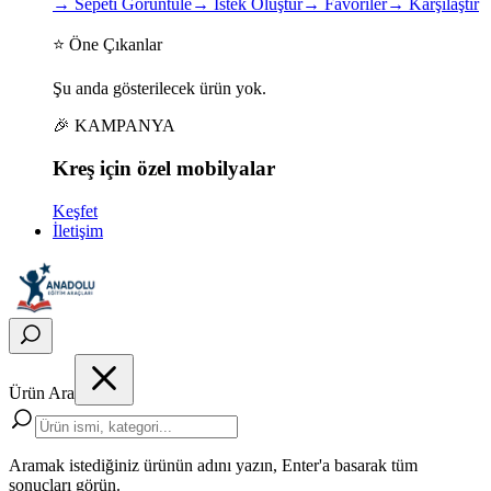
→
Sepeti Görüntüle
→
İstek Oluştur
→
Favoriler
→
Karşılaştır
⭐ Öne Çıkanlar
Şu anda gösterilecek ürün yok.
🎉 KAMPANYA
Kreş için
özel
mobilyalar
Keşfet
İletişim
Ürün Ara
Aramak istediğiniz ürünün adını yazın, Enter'a basarak tüm
sonuçları görün.