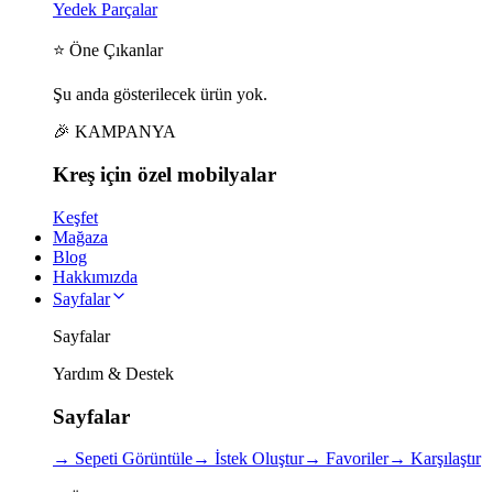
Yedek Parçalar
⭐ Öne Çıkanlar
Şu anda gösterilecek ürün yok.
🎉 KAMPANYA
Kreş için
özel
mobilyalar
Keşfet
Mağaza
Blog
Hakkımızda
Sayfalar
Sayfalar
Yardım & Destek
Sayfalar
→
Sepeti Görüntüle
→
İstek Oluştur
→
Favoriler
→
Karşılaştır