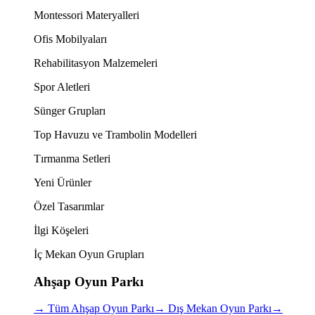
Montessori Materyalleri
Ofis Mobilyaları
Rehabilitasyon Malzemeleri
Spor Aletleri
Sünger Grupları
Top Havuzu ve Trambolin Modelleri
Tırmanma Setleri
Yeni Ürünler
Özel Tasarımlar
İlgi Köşeleri
İç Mekan Oyun Grupları
Ahşap Oyun Parkı
→
Tüm Ahşap Oyun Parkı
→
Dış Mekan Oyun Parkı
→