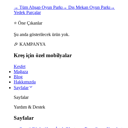
→
Tüm Ahşap Oyun Parkı
→
Dış Mekan Oyun Parkı
→
Yedek Parçalar
⭐ Öne Çıkanlar
Şu anda gösterilecek ürün yok.
🎉 KAMPANYA
Kreş için
özel
mobilyalar
Keşfet
Mağaza
Blog
Hakkımızda
Sayfalar
Sayfalar
Yardım & Destek
Sayfalar