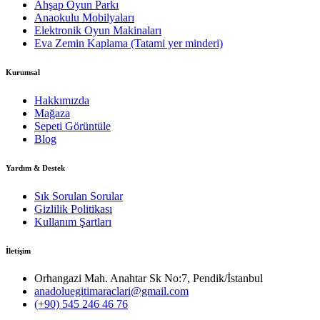
Ahşap Oyun Parkı
Anaokulu Mobilyaları
Elektronik Oyun Makinaları
Eva Zemin Kaplama (Tatami yer minderi)
Kurumsal
Hakkımızda
Mağaza
Sepeti Görüntüle
Blog
Yardım & Destek
Sık Sorulan Sorular
Gizlilik Politikası
Kullanım Şartları
İletişim
Orhangazi Mah. Anahtar Sk No:7, Pendik/İstanbul
anadoluegitimaraclari@gmail.com
(+90) 545 246 46 76