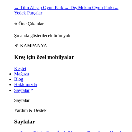
→
Tüm Ahşap Oyun Parkı
→
Dış Mekan Oyun Parkı
→
Yedek Parçalar
⭐ Öne Çıkanlar
Şu anda gösterilecek ürün yok.
🎉 KAMPANYA
Kreş için
özel
mobilyalar
Keşfet
Mağaza
Blog
Hakkımızda
Sayfalar
Sayfalar
Yardım & Destek
Sayfalar