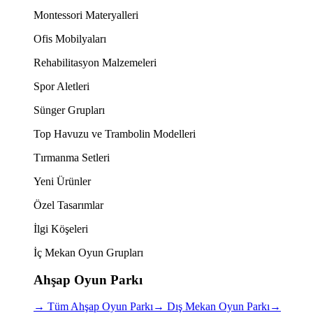
Montessori Materyalleri
Ofis Mobilyaları
Rehabilitasyon Malzemeleri
Spor Aletleri
Sünger Grupları
Top Havuzu ve Trambolin Modelleri
Tırmanma Setleri
Yeni Ürünler
Özel Tasarımlar
İlgi Köşeleri
İç Mekan Oyun Grupları
Ahşap Oyun Parkı
→
Tüm Ahşap Oyun Parkı
→
Dış Mekan Oyun Parkı
→