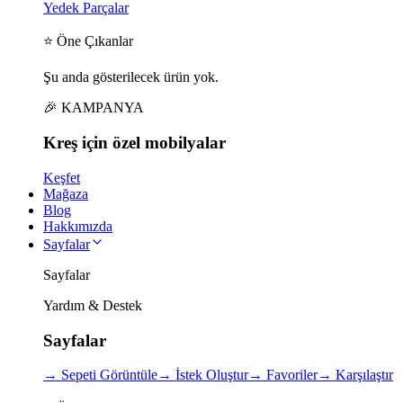
Yedek Parçalar
⭐ Öne Çıkanlar
Şu anda gösterilecek ürün yok.
🎉 KAMPANYA
Kreş için
özel
mobilyalar
Keşfet
Mağaza
Blog
Hakkımızda
Sayfalar
Sayfalar
Yardım & Destek
Sayfalar
→
Sepeti Görüntüle
→
İstek Oluştur
→
Favoriler
→
Karşılaştır