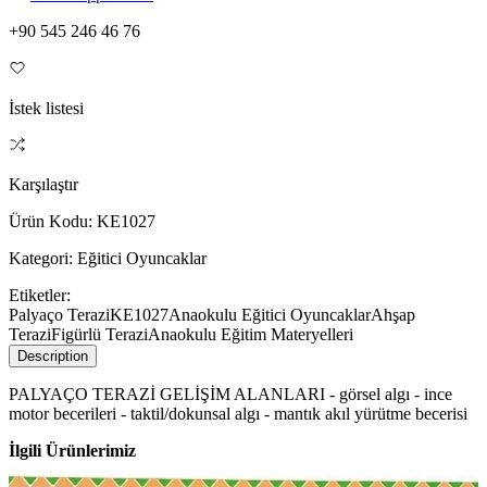
+90 545 246 46 76
İstek listesi
Karşılaştır
Ürün Kodu:
KE1027
Kategori:
Eğitici Oyuncaklar
Etiketler:
Palyaço Terazi
KE1027
Anaokulu Eğitici Oyuncaklar
Ahşap
Terazi
Figürlü Terazi
Anaokulu Eğitim Materyelleri
Description
PALYAÇO TERAZİ GELİŞİM ALANLARI - görsel algı - ince
motor becerileri - taktil/dokunsal algı - mantık akıl yürütme becerisi
İlgili Ürünlerimiz