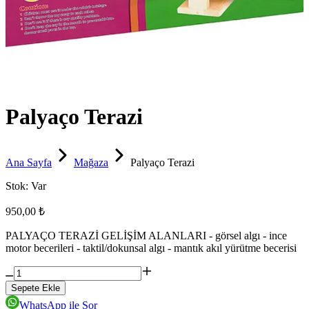
Palyaço Terazi
Ana Sayfa
Mağaza
Palyaço Terazi
Stok:
Var
950,00 ₺
PALYAÇO TERAZİ GELİŞİM ALANLARI - görsel algı - ince
motor becerileri - taktil/dokunsal algı - mantık akıl yürütme becerisi
Sepete Ekle
WhatsApp ile Sor