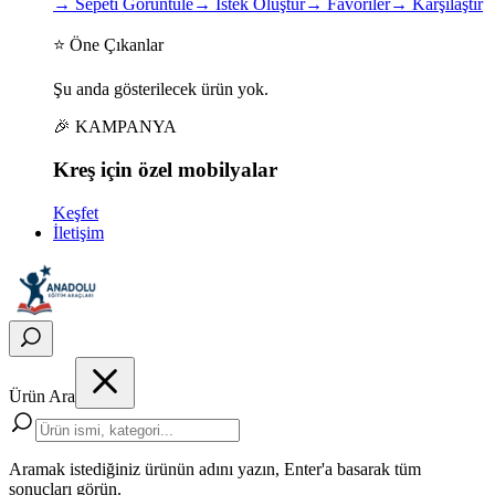
→
Sepeti Görüntüle
→
İstek Oluştur
→
Favoriler
→
Karşılaştır
⭐ Öne Çıkanlar
Şu anda gösterilecek ürün yok.
🎉 KAMPANYA
Kreş için
özel
mobilyalar
Keşfet
İletişim
Ürün Ara
Aramak istediğiniz ürünün adını yazın, Enter'a basarak tüm
sonuçları görün.