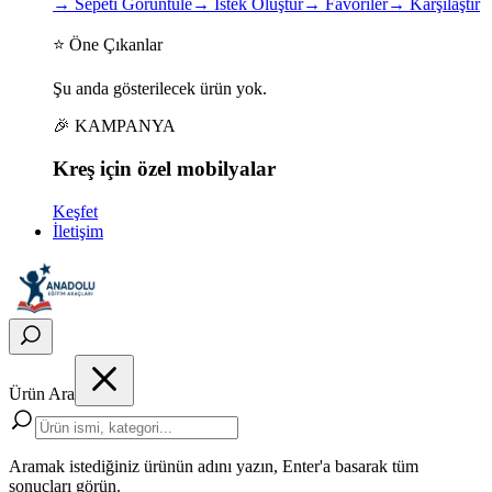
→
Sepeti Görüntüle
→
İstek Oluştur
→
Favoriler
→
Karşılaştır
⭐ Öne Çıkanlar
Şu anda gösterilecek ürün yok.
🎉 KAMPANYA
Kreş için
özel
mobilyalar
Keşfet
İletişim
Ürün Ara
Aramak istediğiniz ürünün adını yazın, Enter'a basarak tüm
sonuçları görün.