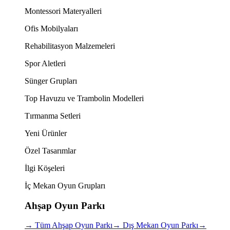
Montessori Materyalleri
Ofis Mobilyaları
Rehabilitasyon Malzemeleri
Spor Aletleri
Sünger Grupları
Top Havuzu ve Trambolin Modelleri
Tırmanma Setleri
Yeni Ürünler
Özel Tasarımlar
İlgi Köşeleri
İç Mekan Oyun Grupları
Ahşap Oyun Parkı
→
Tüm Ahşap Oyun Parkı
→
Dış Mekan Oyun Parkı
→