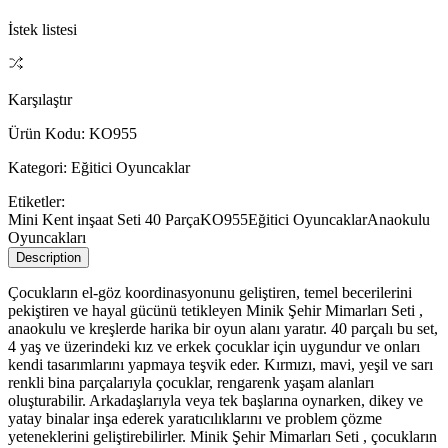
İstek listesi
Karşılaştır
Ürün Kodu:
KO955
Kategori:
Eğitici Oyuncaklar
Etiketler:
Mini Kent inşaat Seti 40 Parça
KO955
Eğitici Oyuncaklar
Anaokulu
Oyuncakları
Description
Çocukların el-göz koordinasyonunu geliştiren, temel becerilerini
pekiştiren ve hayal gücünü tetikleyen Minik Şehir Mimarları Seti ,
anaokulu ve kreşlerde harika bir oyun alanı yaratır. 40 parçalı bu set,
4 yaş ve üzerindeki kız ve erkek çocuklar için uygundur ve onları
kendi tasarımlarını yapmaya teşvik eder. Kırmızı, mavi, yeşil ve sarı
renkli bina parçalarıyla çocuklar, rengarenk yaşam alanları
oluşturabilir. Arkadaşlarıyla veya tek başlarına oynarken, dikey ve
yatay binalar inşa ederek yaratıcılıklarını ve problem çözme
yeteneklerini geliştirebilirler. Minik Şehir Mimarları Seti , çocukların