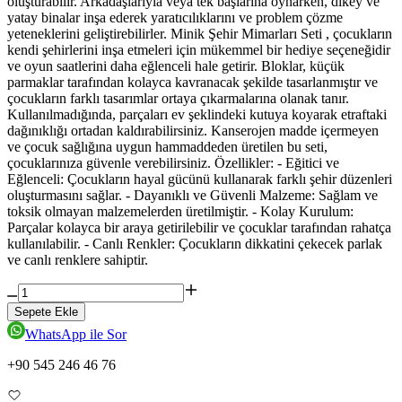
oluşturabilir. Arkadaşlarıyla veya tek başlarına oynarken, dikey ve
yatay binalar inşa ederek yaratıcılıklarını ve problem çözme
yeteneklerini geliştirebilirler. Minik Şehir Mimarları Seti , çocukların
kendi şehirlerini inşa etmeleri için mükemmel bir hediye seçeneğidir
ve oyun saatlerini daha eğlenceli hale getirir. Bloklar, küçük
parmaklar tarafından kolayca kavranacak şekilde tasarlanmıştır ve
çocukların farklı tasarımlar ortaya çıkarmalarına olanak tanır.
Kullanılmadığında, parçaları ev şeklindeki kutuya koyarak etraftaki
dağınıklığı ortadan kaldırabilirsiniz. Kanserojen madde içermeyen
ve çocuk sağlığına uygun hammaddeden üretilen bu seti,
çocuklarınıza güvenle verebilirsiniz. Özellikler: - Eğitici ve
Eğlenceli: Çocukların hayal gücünü kullanarak farklı şehir düzenleri
oluşturmasını sağlar. - Dayanıklı ve Güvenli Malzeme: Sağlam ve
toksik olmayan malzemelerden üretilmiştir. - Kolay Kurulum:
Parçalar kolayca bir araya getirilebilir ve çocuklar tarafından rahatça
kullanılabilir. - Canlı Renkler: Çocukların dikkatini çekecek parlak
ve canlı renklere sahiptir.
Sepete Ekle
WhatsApp ile Sor
+90 545 246 46 76