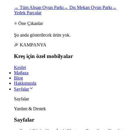
→
Tüm Ahşap Oyun Parkı
→
Dış Mekan Oyun Parkı
→
Yedek Parçalar
⭐ Öne Çıkanlar
Şu anda gösterilecek ürün yok.
🎉 KAMPANYA
Kreş için
özel
mobilyalar
Keşfet
Mağaza
Blog
Hakkımızda
Sayfalar
Sayfalar
Yardım & Destek
Sayfalar