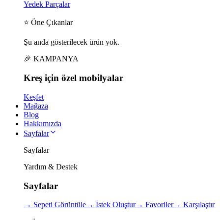
Yedek Parçalar
⭐ Öne Çıkanlar
Şu anda gösterilecek ürün yok.
🎉 KAMPANYA
Kreş için
özel
mobilyalar
Keşfet
Mağaza
Blog
Hakkımızda
Sayfalar
Sayfalar
Yardım & Destek
Sayfalar
→
Sepeti Görüntüle
→
İstek Oluştur
→
Favoriler
→
Karşılaştır