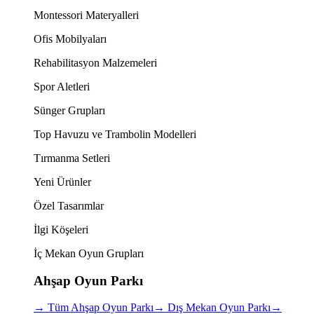
Montessori Materyalleri
Ofis Mobilyaları
Rehabilitasyon Malzemeleri
Spor Aletleri
Sünger Grupları
Top Havuzu ve Trambolin Modelleri
Tırmanma Setleri
Yeni Ürünler
Özel Tasarımlar
İlgi Köşeleri
İç Mekan Oyun Grupları
Ahşap Oyun Parkı
→
Tüm Ahşap Oyun Parkı
→
Dış Mekan Oyun Parkı
→