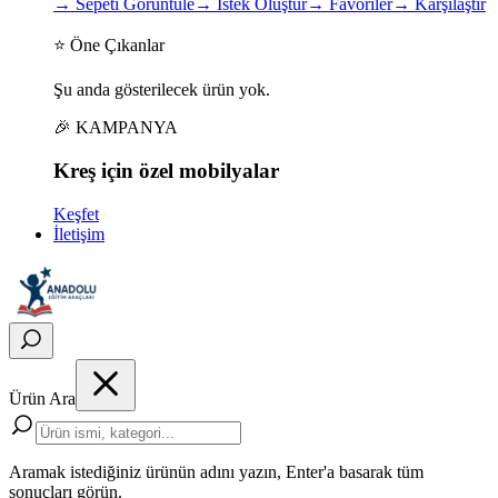
→
Sepeti Görüntüle
→
İstek Oluştur
→
Favoriler
→
Karşılaştır
⭐ Öne Çıkanlar
Şu anda gösterilecek ürün yok.
🎉 KAMPANYA
Kreş için
özel
mobilyalar
Keşfet
İletişim
Ürün Ara
Aramak istediğiniz ürünün adını yazın, Enter'a basarak tüm
sonuçları görün.