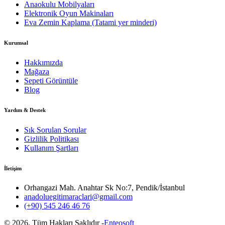
Anaokulu Mobilyaları
Elektronik Oyun Makinaları
Eva Zemin Kaplama (Tatami yer minderi)
Kurumsal
Hakkımızda
Mağaza
Sepeti Görüntüle
Blog
Yardım & Destek
Sık Sorulan Sorular
Gizlilik Politikası
Kullanım Şartları
İletişim
Orhangazi Mah. Anahtar Sk No:7, Pendik/İstanbul
anadoluegitimaraclari@gmail.com
(+90) 545 246 46 76
©
2026
, Tüm Hakları Saklıdır -
Enteosoft