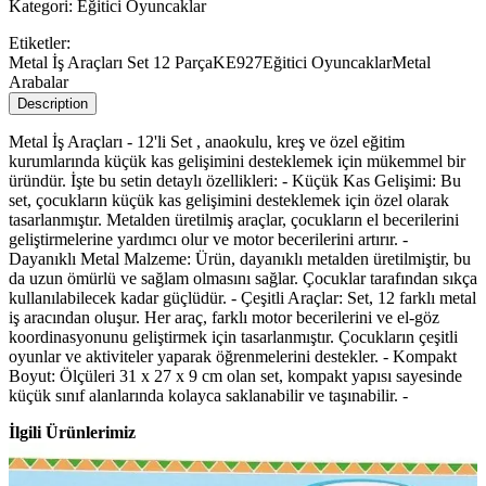
Kategori:
Eğitici Oyuncaklar
Etiketler:
Metal İş Araçları Set 12 Parça
KE927
Eğitici Oyuncaklar
Metal
Arabalar
Description
Metal İş Araçları - 12'li Set , anaokulu, kreş ve özel eğitim
kurumlarında küçük kas gelişimini desteklemek için mükemmel bir
üründür. İşte bu setin detaylı özellikleri: - Küçük Kas Gelişimi: Bu
set, çocukların küçük kas gelişimini desteklemek için özel olarak
tasarlanmıştır. Metalden üretilmiş araçlar, çocukların el becerilerini
geliştirmelerine yardımcı olur ve motor becerilerini artırır. -
Dayanıklı Metal Malzeme: Ürün, dayanıklı metalden üretilmiştir, bu
da uzun ömürlü ve sağlam olmasını sağlar. Çocuklar tarafından sıkça
kullanılabilecek kadar güçlüdür. - Çeşitli Araçlar: Set, 12 farklı metal
iş aracından oluşur. Her araç, farklı motor becerilerini ve el-göz
koordinasyonunu geliştirmek için tasarlanmıştır. Çocukların çeşitli
oyunlar ve aktiviteler yaparak öğrenmelerini destekler. - Kompakt
Boyut: Ölçüleri 31 x 27 x 9 cm olan set, kompakt yapısı sayesinde
küçük sınıf alanlarında kolayca saklanabilir ve taşınabilir. -
İlgili Ürünlerimiz