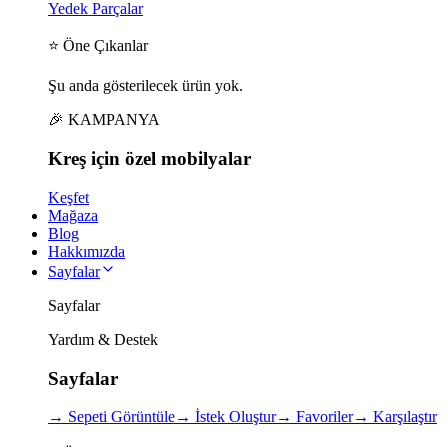
Yedek Parçalar
⭐ Öne Çıkanlar
Şu anda gösterilecek ürün yok.
🎉 KAMPANYA
Kreş için
özel
mobilyalar
Keşfet
Mağaza
Blog
Hakkımızda
Sayfalar
Sayfalar
Yardım & Destek
Sayfalar
→
Sepeti Görüntüle
→
İstek Oluştur
→
Favoriler
→
Karşılaştır