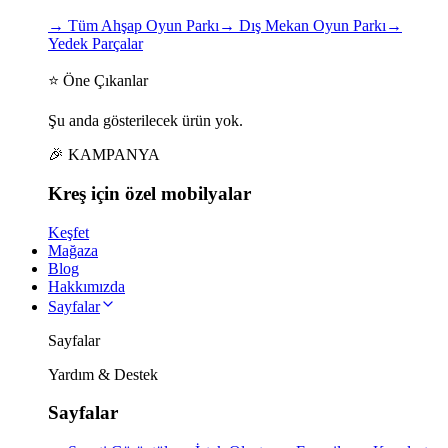
→
Tüm Ahşap Oyun Parkı
→
Dış Mekan Oyun Parkı
→
Yedek Parçalar
⭐ Öne Çıkanlar
Şu anda gösterilecek ürün yok.
🎉 KAMPANYA
Kreş için
özel
mobilyalar
Keşfet
Mağaza
Blog
Hakkımızda
Sayfalar
Sayfalar
Yardım & Destek
Sayfalar