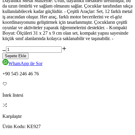
Dayanıklı Metal Malzeme: Ürün, dayanıklı metalden üretilmiştir, bu
da uzun ömürlü ve sağlam olmasını sağlar. Çocuklar tarafından sıkça
kullanılabilecek kadar güçlüdür. - Çeşitli Araçlar: Set, 12 farklı metal
iş aracından oluşur. Her araç, farklı motor becerilerini ve el-göz
koordinasyonunu geliştirmek için tasarlanmıştır. Çocukların çeşitli
oyunlar ve aktiviteler yaparak öğrenmelerini destekler. - Kompakt
Boyut: Ölçüleri 31 x 27 x 9 cm olan set, kompakt yapısı sayesinde
küçük sınıf alanlarında kolayca saklanabilir ve taşınabilir. -
Sepete Ekle
WhatsApp ile Sor
+90 545 246 46 76
İstek listesi
Karşılaştır
Ürün Kodu:
KE927