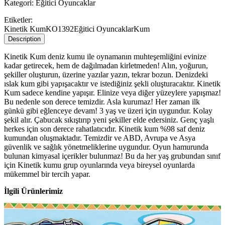
Kategori:
Eğitici Oyuncaklar
Etiketler:
Kinetik Kum
KO1392
Eğitici Oyuncaklar
Kum
Description
Kinetik Kum deniz kumu ile oynamanın muhteşemliğini evinize
kadar getirecek, hem de dağılmadan kirletmeden! Alın, yoğurun,
şekiller oluşturun, üzerine yazılar yazın, tekrar bozun. Denizdeki
ıslak kum gibi yapışacaktır ve istediğiniz şekli oluşturacaktır. Kinetik
Kum sadece kendine yapışır. Elinize veya diğer yüzeylere yapışmaz!
Bu nedenle son derece temizdir. Asla kurumaz! Her zaman ilk
günkü gibi eğlenceye devam! 3 yaş ve üzeri için uygundur. Kolay
şekil alır. Çabucak sıkıştırıp yeni şekiller elde edersiniz. Genç yaşlı
herkes için son derece rahatlatıcıdır. Kinetik kum %98 saf deniz
kumundan oluşmaktadır. Temizdir ve ABD, Avrupa ve Asya
güvenlik ve sağlık yönetmeliklerine uygundur. Oyun hamurunda
bulunan kimyasal içerikler bulunmaz! Bu da her yaş grubundan sınıf
için Kinetik kumu grup oyunlarında veya bireysel oyunlarda
mükemmel bir tercih yapar.
İlgili Ürünlerimiz