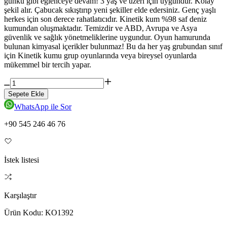
günkü gibi eğlenceye devam! 3 yaş ve üzeri için uygundur. Kolay
şekil alır. Çabucak sıkıştırıp yeni şekiller elde edersiniz. Genç yaşlı
herkes için son derece rahatlatıcıdır. Kinetik kum %98 saf deniz
kumundan oluşmaktadır. Temizdir ve ABD, Avrupa ve Asya
güvenlik ve sağlık yönetmeliklerine uygundur. Oyun hamurunda
bulunan kimyasal içerikler bulunmaz! Bu da her yaş grubundan sınıf
için Kinetik kumu grup oyunlarında veya bireysel oyunlarda
mükemmel bir tercih yapar.
Sepete Ekle
WhatsApp ile Sor
+90 545 246 46 76
İstek listesi
Karşılaştır
Ürün Kodu:
KO1392