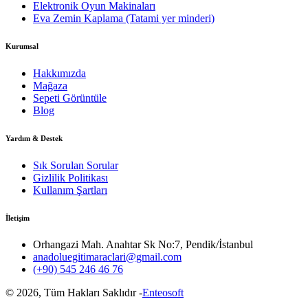
Elektronik Oyun Makinaları
Eva Zemin Kaplama (Tatami yer minderi)
Kurumsal
Hakkımızda
Mağaza
Sepeti Görüntüle
Blog
Yardım & Destek
Sık Sorulan Sorular
Gizlilik Politikası
Kullanım Şartları
İletişim
Orhangazi Mah. Anahtar Sk No:7, Pendik/İstanbul
anadoluegitimaraclari@gmail.com
(+90) 545 246 46 76
©
2026
, Tüm Hakları Saklıdır -
Enteosoft