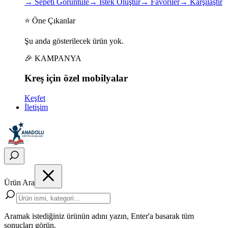
→
Sepeti Görüntüle
→
İstek Oluştur
→
Favoriler
→
Karşılaştır
⭐ Öne Çıkanlar
Şu anda gösterilecek ürün yok.
🎉 KAMPANYA
Kreş için
özel
mobilyalar
Keşfet
İletişim
Ürün Ara
Aramak istediğiniz ürünün adını yazın, Enter'a basarak tüm
sonuçları görün.