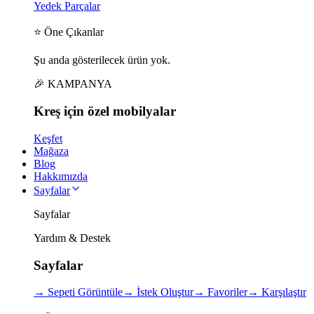
Yedek Parçalar
⭐ Öne Çıkanlar
Şu anda gösterilecek ürün yok.
🎉 KAMPANYA
Kreş için
özel
mobilyalar
Keşfet
Mağaza
Blog
Hakkımızda
Sayfalar
Sayfalar
Yardım & Destek
Sayfalar
→
Sepeti Görüntüle
→
İstek Oluştur
→
Favoriler
→
Karşılaştır