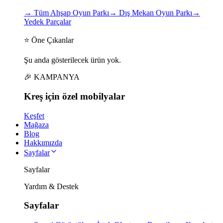
→
Tüm Ahşap Oyun Parkı
→
Dış Mekan Oyun Parkı
→
Yedek Parçalar
⭐ Öne Çıkanlar
Şu anda gösterilecek ürün yok.
🎉 KAMPANYA
Kreş için
özel
mobilyalar
Keşfet
Mağaza
Blog
Hakkımızda
Sayfalar
Sayfalar
Yardım & Destek
Sayfalar