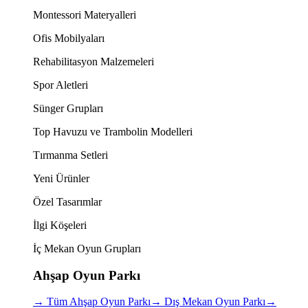
Montessori Materyalleri
Ofis Mobilyaları
Rehabilitasyon Malzemeleri
Spor Aletleri
Sünger Grupları
Top Havuzu ve Trambolin Modelleri
Tırmanma Setleri
Yeni Ürünler
Özel Tasarımlar
İlgi Köşeleri
İç Mekan Oyun Grupları
Ahşap Oyun Parkı
→
Tüm Ahşap Oyun Parkı
→
Dış Mekan Oyun Parkı
→